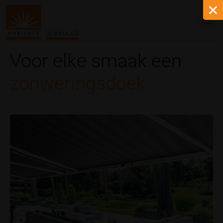
ALKMAAR
Voor elke smaak een
zonweringsdoek