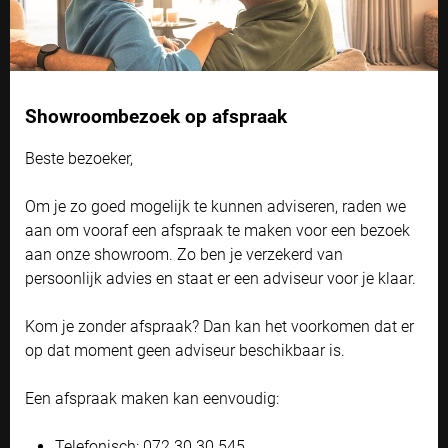
Cookie instellingen
Showroombezoek op afspraak
Naast functionele cookies voor het correct functioneren van de
website maken wij gebruik van analytische, social media en
marketing cookies. Marketing cookies worden gebruikt om
Beste bezoeker,
advertenties te tonen die voor u relevant zijn. Begrijpt en aanvaardt u
het gebruik ervan? Klik dan op 'Accepteren en doorgaan'. Met de link
Sattler acryldoek
Om je zo goed mogelijk te kunnen adviseren, raden we
'Zelf instellen' kunt u uw voorkeuren wijzigen.
Uitgebreide doekcollectie van hoogwaardige acrylgaren
aan om vooraf een afspraak te maken voor een bezoek
Bekijk onze privacyverklaring
aan onze showroom. Zo ben je verzekerd van
SATTLER ACRYLDOEK
persoonlijk advies en staat er een adviseur voor je klaar.
Accepteren en doorgaan
Kom je zonder afspraak? Dan kan het voorkomen dat er
Zelf instellen
op dat moment geen adviseur beschikbaar is.
Een afspraak maken kan eenvoudig:
Telefonisch: 072 30 30 545