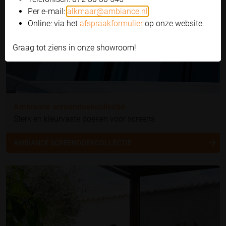
Per e-mail:
alkmaar@ambiance.nl
Online: via het
afspraakformulier
op onze website.
Graag tot ziens in onze showroom!
Ambiance screendoekcollectie
Sterk en kleurvaste doeken voor screens
AMBIANCE SCREENDOEKCOLLECTIE