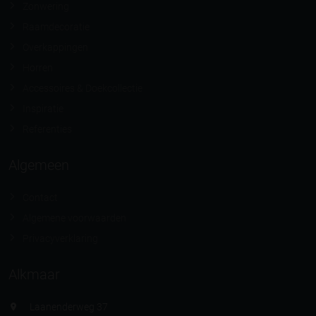
Zonwering
Raamdecoratie
Overkappingen
Horren
Accessoires & Doekcollectie
Inspiratie
Referenties
Algemeen
Contact
Algemene voorwaarden
Privacyverklaring
Alkmaar
Laanenderweg 37