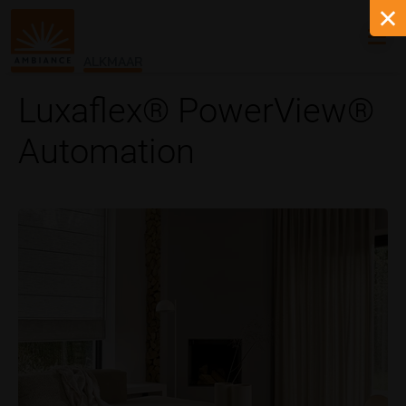
ALKMAAR
Luxaflex® PowerView®
Automation