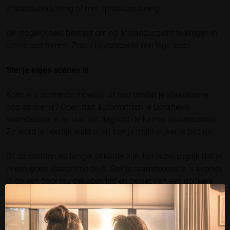
afstandsbediening of met spraakbesturing.
De mogelijkheid bestaat om op afstand inzicht te krijgen in
kleine problemen. Zoals bijvoorbeeld een lege accu.
Stel je eigen scènes in
Kom je ‘s ochtends moeilijk uit bed omdat je slaapkamer
nog donker is? Open dan automatisch je Luxaflex®
raamdecoratie en laat het daglicht de kamer binnenkomen.
Zo word je heerlijk wakker en kan je makkelijker je bed uit.
Of de nachten nu langer of korter zijn, het is belangrijk dat je
in een goed slaapritme blijft. Stel je raamdecoratie ‘s avonds
in op een door jou gekozen tijd en geniet van een donkere
slaapkamer. In de PowerView® app stel je gemakkelijk je
voorkeuren en tijden in.