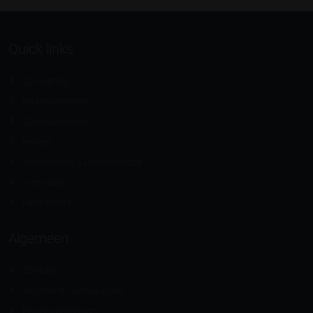
Quick links
Zonwering
Raamdecoratie
Overkappingen
Horren
Accessoires & Doekcollectie
Inspiratie
Referenties
Algemeen
Contact
Algemene voorwaarden
Privacyverklaring