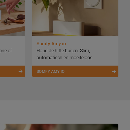
Somfy Amy io
one of
Houd de hitte buiten. Slim,
automatisch en moeiteloos.
SOMFY AMY IO