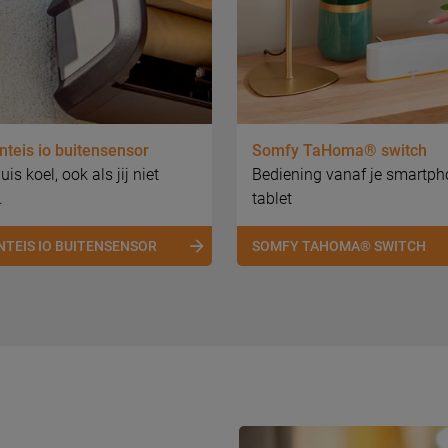
teis io buitensensor
Somfy TaHoma® switch
is koel, ook als jij niet
Bediening vanaf je smartph
.
tablet
NTEIS IO BUITENSENSOR
SOMFY TAHOMA® SWITCH