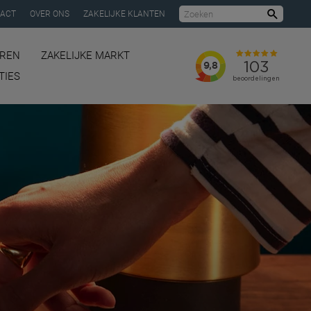
ACT
OVER ONS
ZAKELIJKE KLANTEN
Zoeke
REN
ZAKELIJKE MARKT
TIES