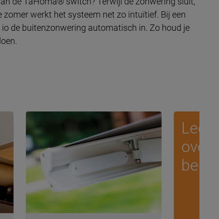
, aan de TaHoma® switch? Terwijl de zonwering sluit,
 zomer werkt het systeem net zo intuïtief. Bij een
io de buitenzonwering automatisch in. Zo houd je
doen.
Lees 
over
bedie