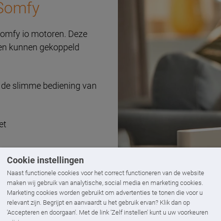
Somfy
Somfy io motoren. Deze
 en kunnen gekoppeld
 de slimme bediening van
et
Cookie instellingen
oogle Home, Apple Homekit
Naast functionele cookies voor het correct functioneren van de website
maken wij gebruik van analytische, social media en marketing cookies.
Marketing cookies worden gebruikt om advertenties te tonen die voor u
relevant zijn. Begrijpt en aanvaardt u het gebruik ervan? Klik dan op
'Accepteren en doorgaan'. Met de link 'Zelf instellen' kunt u uw voorkeuren