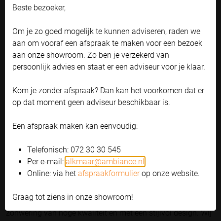
marketing cookies. Marketing cookies worden gebruikt om
Beste bezoeker,
advertenties te tonen die voor u relevant zijn. Begrijpt en aanvaardt u
Rolluiken
: dit zijn luiken die je voor je ramen kunt laten
het gebruik ervan? Klik dan op 'Accepteren en doorgaan'. Met de link
Om je zo goed mogelijk te kunnen adviseren, raden we
zakken om het licht en de warmte vanuit de buitenkant
'Zelf instellen' kunt u uw voorkeuren wijzigen.
aan om vooraf een afspraak te maken voor een bezoek
te weren. Ook fijn voor de privacy!
Bekijk onze privacyverklaring
aan onze showroom. Zo ben je verzekerd van
Screens
: dit type zonwering is ontworpen om het
persoonlijk advies en staat er een adviseur voor je klaar.
zonlicht te filteren en zo de temperatuur in je huis te
Accepteren en doorgaan
reguleren. Een strakke en ruimtebesparende oplossing.
Kom je zonder afspraak? Dan kan het voorkomen dat er
Zelf instellen
Markiezen
: dankzij de unieke constructie houden
op dat moment geen adviseur beschikbaar is.
markiezen niet alleen zon van vooraf, maar ook van
opzij tegen. Ze geven je huis ook nog eens een
Een afspraak maken kan eenvoudig:
esthetische look.
Zonneschermen
: met een zonnescherm, ook wel
Telefonisch: 072 30 30 545
knikarmscherm genoemd, creëer je meer schaduw en
Per e-mail:
alkmaar@ambiance.nl
reduceer je de temperatuurstijging door inschijn van de
Online: via het
afspraakformulier
op onze website.
zon.
Graag tot ziens in onze showroom!
Bij Ambiance Zonwering vind je een ruim assortiment aan
zonwering van hoge kwaliteit en met een stijlvol design. Wij