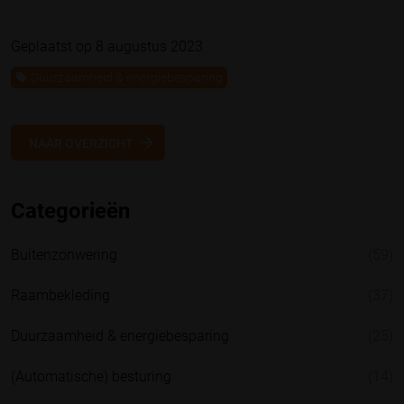
Geplaatst op 8 augustus 2023
Duurzaamheid & energiebesparing
NAAR OVERZICHT
Categorieën
Buitenzonwering
(59)
Raambekleding
(37)
Duurzaamheid & energiebesparing
(25)
(Automatische) besturing
(14)