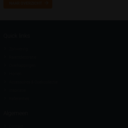
NAAR OVERZICHT
Quick links
Zonwering
Raamdecoratie
Overkappingen
Horren
Accessoires & Doekcollectie
Inspiratie
Referenties
Algemeen
Contact