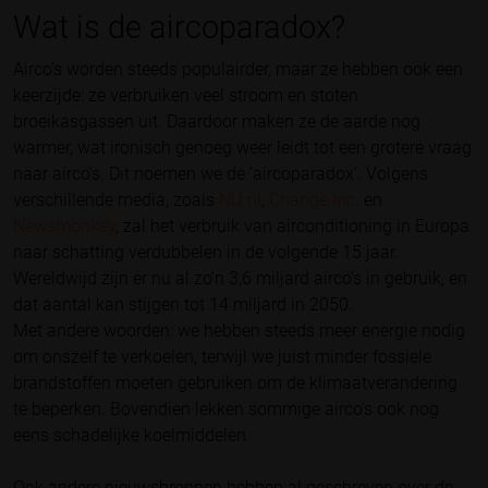
Wat is de aircoparadox?
Airco’s worden steeds populairder, maar ze hebben ook een
keerzijde: ze verbruiken veel stroom en stoten
broeikasgassen uit. Daardoor maken ze de aarde nog
warmer, wat ironisch genoeg weer leidt tot een grotere vraag
naar airco’s. Dit noemen we de ‘aircoparadox’. Volgens
verschillende media, zoals
NU.nl
,
Change Inc.
en
Newsmonkey
, zal het verbruik van airconditioning in Europa
naar schatting verdubbelen in de volgende 15 jaar.
Wereldwijd zijn er nu al zo’n 3,6 miljard airco’s in gebruik, en
dat aantal kan stijgen tot 14 miljard in 2050.
Met andere woorden: we hebben steeds meer energie nodig
om onszelf te verkoelen, terwijl we juist minder fossiele
brandstoffen moeten gebruiken om de klimaatverandering
te beperken. Bovendien lekken sommige airco’s ook nog
eens schadelijke koelmiddelen.
Ook andere nieuwsbronnen hebben al geschreven over de