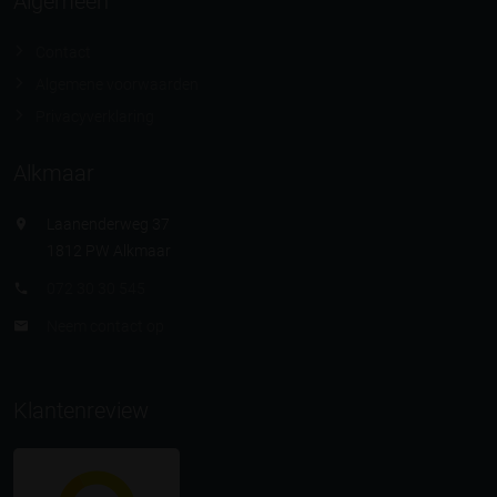
Algemeen
Contact
Algemene voorwaarden
Privacyverklaring
Alkmaar
Laanenderweg 37
1812 PW Alkmaar
072 30 30 545
Neem contact op
Klantenreview