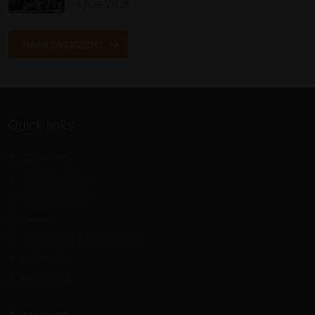
4 mei 2026
NAAR OVERZICHT
Quick links
Zonwering
Raamdecoratie
Overkappingen
Horren
Accessoires & Doekcollectie
Inspiratie
Referenties