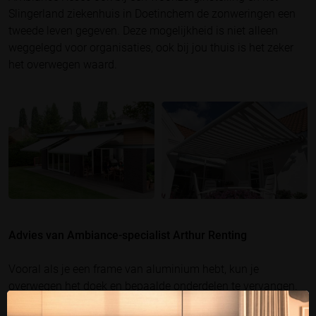
Slingerland ziekenhuis in Doetinchem de zonweringen een
tweede leven gegeven. Deze mogelijkheid is niet alleen
weggelegd voor organisaties, ook bij jou thuis is het zeker
het overwegen waard.
Advies van Ambiance-specialist Arthur Renting
Vooral als je een frame van aluminium hebt, kun je
overwegen het doek en bepaalde onderdelen te vervangen.
Aluminium gaat vaak wel 50 tot 70 jaar mee, tegenover een