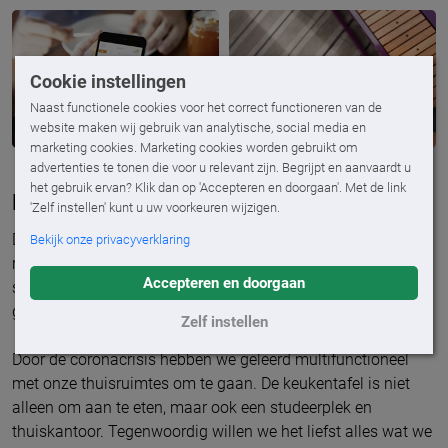
Cookie instellingen
Naast functionele cookies voor het correct functioneren van de
website maken wij gebruik van analytische, social media en
marketing cookies. Marketing cookies worden gebruikt om
advertenties te tonen die voor u relevant zijn. Begrijpt en aanvaardt u
het gebruik ervan? Klik dan op 'Accepteren en doorgaan'. Met de link
Inrichting terras
'Zelf instellen' kunt u uw voorkeuren wijzigen.
De afgelopen jaren zijn er in Nederland meerdere malen
Bekijk onze privacyverklaring
recordtemperaturen aangetikt. We zijn mede daarom ook
Accepteren en doorgaan
steeds meer in onze tuin en op ons terras te vinden. Het
gevolg? De loungesets worden groter en breder inzetbaar.
Zelf instellen
Door de coronacrisis hebben we geleerd multifunctioneel
met onze thuisruimtes om te gaan. De keukentafel is niet
alleen om aan te eten, maar ook een studeerplek en
thuiskantoor. Tegenwoordig willen we het liefst alles wat we