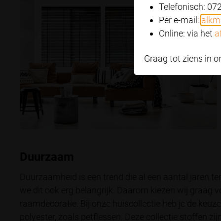
Telefonisch: 07
Per e-mail:
alkm
Online: via het
a
Graag tot ziens in
Duurzaam
Duurzaamheid is een trend die al een aantal jaren te
we dit ook erg belangrijk. Daarom kiezen wij graag 
raamdecoratie. Bij onze huiscollectie heb je de keu
polyester, zoals petflessen. Deze collectie stoffen zi