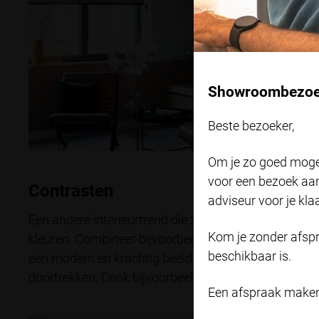
Showroombezoek
Beste bezoeker,
Om je zo goed moge
voor een bezoek aan
Contrasten
adviseur voor je klaa
Een andere interieurtrend die zeker niet mag ontbre
Kom je zonder afsp
kleuren. Combineer bijvoorbeeld lichte natuurtinten i
beschikbaar is.
een modern en krachtig beeld ontstaat. Deze contrast
doortrekken. Denk bijvoorbeeld aan een lichte vloer
Een afspraak maken