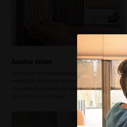
Aardse tinten
De product- en materiaalkeuze van je raamdecoratie 
materialen als hout en steen doen het erg goed. Ook 
voor niets dat de verfkleur Brave Ground van Flexa,
tot verfkleur van het jaar.