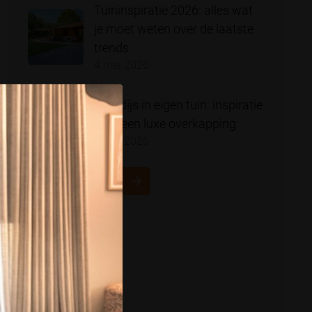
Tuininspiratie 2026: alles wat
je moet weten over de laatste
trends
4 mei 2026
Paradijs in eigen tuin: inspiratie
voor een luxe overkapping
4 mei 2026
NAAR OVERZICHT