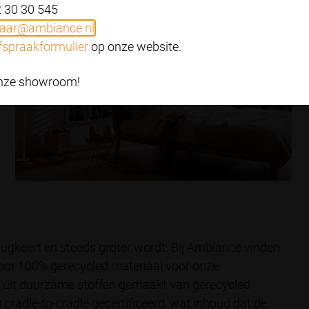
2 30 30 545
aar@ambiance.nl
fspraakformulier
op onze website.
 onze showroom!
rugkeert en steeds groter wordt. Bij Ambiance vinden
voor 100% gerecycled materiaal voor onze
ze uit duurzame stoffen gemaakt van gerecycled
jn cradle-to-cradle gecertificeerd, wat inhoud dat de