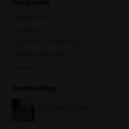
Categorieën
Buitenzonwering
(59)
Raambekleding
(37)
Duurzaamheid & energiebesparing
(25)
(Automatische) besturing
(14)
Buitenleven
(31)
Recente blogs
Vakantiegevoel in eigen tuin
2 juli 2026