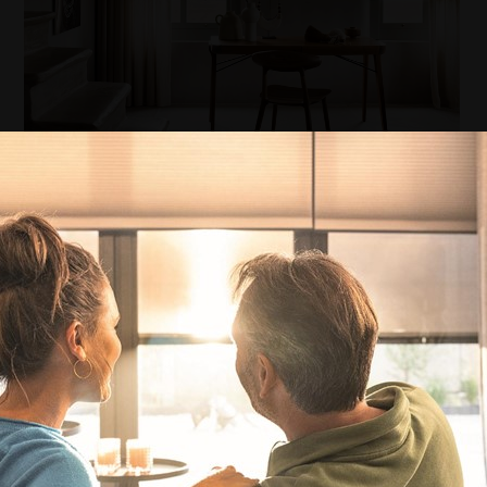
is bepalend voor de sfeer van je woning. Natuurlijke
aardse tinten worden steeds populairder. Het is niet
 een kleur die draait om natuur en eenvoud, benoemd is