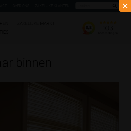
ACT
OVER ONS
ZAKELIJKE KLANTEN
Zoeke
REN
ZAKELIJKE MARKT
TIES
aar binnen