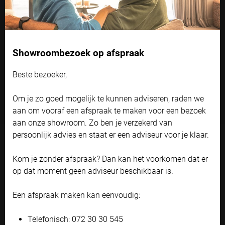
Montage
Cookie instellingen
Wil je liever niet in je kunststof of aluminium kozijn boren of
Showroombezoek op afspraak
Naast functionele cookies voor het correct functioneren van de
schroeven? We hebben verschillende montage oplossingen
website maken wij gebruik van analytische, social media en
waardoor dat niet hoeft. Met de Easy Fit wordt de jaloezie
marketing cookies. Marketing cookies worden gebruikt om
Beste bezoeker,
advertenties te tonen die voor u relevant zijn. Begrijpt en aanvaardt u
geplaatst door middel van een magneetstrip: zonder te
het gebruik ervan? Klik dan op 'Accepteren en doorgaan'. Met de link
boren of schroeven.
Om je zo goed mogelijk te kunnen adviseren, raden we
'Zelf instellen' kunt u uw voorkeuren wijzigen.
aan om vooraf een afspraak te maken voor een bezoek
Bekijk onze privacyverklaring
aan onze showroom. Zo ben je verzekerd van
persoonlijk advies en staat er een adviseur voor je klaar.
Accepteren en doorgaan
Kom je zonder afspraak? Dan kan het voorkomen dat er
Zelf instellen
op dat moment geen adviseur beschikbaar is.
We willen je hier graag een video laten zien, maar dat
kan alleen als je toestemming geeft voor 'social media'
Een afspraak maken kan eenvoudig:
cookies.
Telefonisch: 072 30 30 545