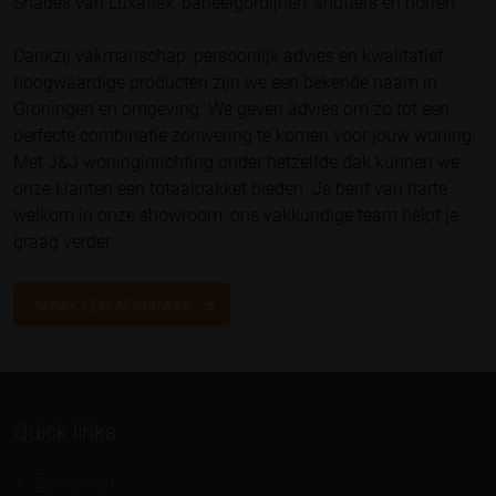
Shades van Luxaflex, paneelgordijnen, shutters en horren.
Dankzij vakmanschap, persoonlijk advies en kwalitatief
hoogwaardige producten zijn we een bekende naam in
Groningen en omgeving. We geven advies om zo tot een
perfecte combinatie zonwering te komen voor jouw woning.
Met J&J woninginrichting onder hetzelfde dak kunnen we
onze klanten een totaalpakket bieden. Je bent van harte
welkom in onze showroom, ons vakkundige team helpt je
graag verder.
MAAK EEN AFSPRAAK
Quick links
Zonwering