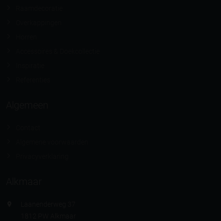
Raamdecoratie
Overkappingen
Horren
Accessoires & Doekcollectie
Inspiratie
Referenties
Algemeen
Contact
Algemene voorwaarden
Privacyverklaring
Alkmaar
Laanenderweg 37
1812 PW Alkmaar