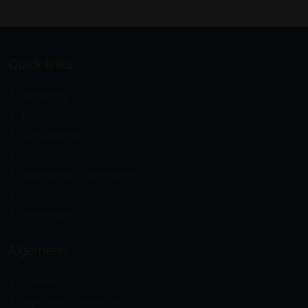
Quick links
Zonwering
Raamdecoratie
Overkappingen
Horren
Accessoires & Doekcollectie
Inspiratie
Referenties
Algemeen
Contact
Algemene voorwaarden