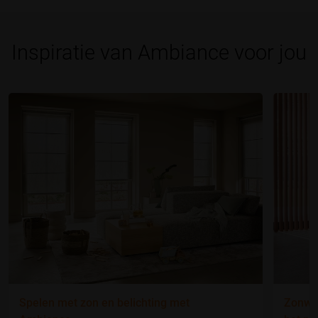
Inspiratie van Ambiance voor jou
Spelen met zon en belichting met
Zonwer