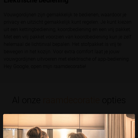
Elektrische bediening
Vouwgordijnen zijn gemakkelijk te bedienen, waardoor je
privacy en uitzicht gemakkelijk kunt regelen. Je kunt kiezen
uit een kettingbediening, koordbediening en een vrij pakket.
Met een vrij pakket voorzien van koordbediening kun je zelf
helemaal de lichtinval bepalen. Het stofpakket is vrij te
bewegen in het kozijn. Voor extra comfort laat je jouw
vouwgordijnen uitvoeren met elektrische of app-bediening.
Hey Google, open mijn raamdecoratie!
Al onze
raamdecoratie
opties
Raamdecoratie is niet alleen een belangrijke sfeermaker
in huis, maar het reguleert ook zonlicht, lichtinval en
zorgt voor privacy. Kom langs voor advies op maat en
ben verzekerd van raamdecoratie die past bij jouw huis