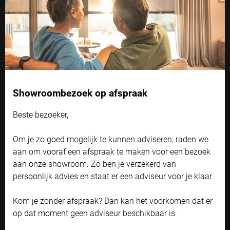
en stijl.
Cookie instellingen
Showroombezoek op afspraak
Naast functionele cookies voor het correct functioneren van de
website maken wij gebruik van analytische, social media en
marketing cookies. Marketing cookies worden gebruikt om
Beste bezoeker,
advertenties te tonen die voor u relevant zijn. Begrijpt en aanvaardt u
het gebruik ervan? Klik dan op 'Accepteren en doorgaan'. Met de link
Om je zo goed mogelijk te kunnen adviseren, raden we
'Zelf instellen' kunt u uw voorkeuren wijzigen.
aan om vooraf een afspraak te maken voor een bezoek
Bekijk onze privacyverklaring
aan onze showroom. Zo ben je verzekerd van
persoonlijk advies en staat er een adviseur voor je klaar.
Accepteren en doorgaan
Kom je zonder afspraak? Dan kan het voorkomen dat er
Zelf instellen
DUPLIGORDIJNEN
op dat moment geen adviseur beschikbaar is.