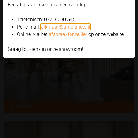
Een afspraak maken kan eenvoudig:
Telefonisch: 072 30 30 545
Per e-mail:
alkmaar@ambiance.nl
Online: via het
afspraakformulier
op onze website.
Graag tot ziens in onze showroom!
JALOEZIEËN