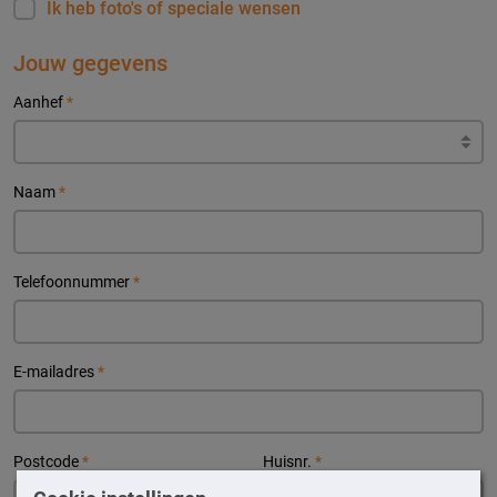
Ik heb foto's of speciale wensen
Jouw gegevens
Aanhef
*
Naam
*
Telefoonnummer
*
E-mailadres
*
Postcode
*
Huisnr.
*