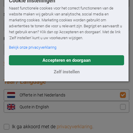
Cookie instellingen
Naast functionele cookies voor het correct functioneren van de
website maken wij gebruik van analytische, social media en
Straatnaam
*
marketing cookies. Marketing cookies worden gebruikt om
advertenties te tonen die voor u relevant zijn. Begrijpt en aanvaardt u
het gebruik ervan? Klik dan op 'Accepteren en doorgaan'. Met de link
'Zelf instellen' kunt u uw voorkeuren wijzigen.
Plaats
*
Bekijk onze privacyverklaring
Accepteren en doorgaan
Vul adres handmatig in
Zelf instellen
Taal / Language
Offerte in het Nederlands
Quote in English
Ik ga akkoord met de
privacyverklaring
.