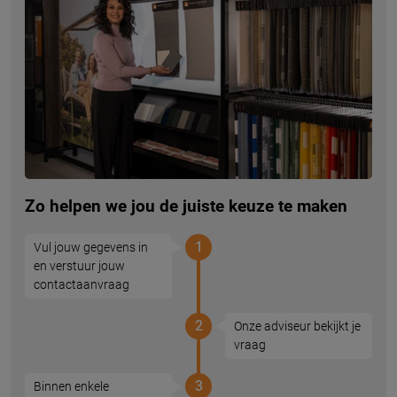
Zo helpen we jou de juiste keuze te maken
1
Vul jouw gegevens in
en verstuur jouw
contactaanvraag
2
Onze adviseur bekijkt je
vraag
3
Binnen enkele