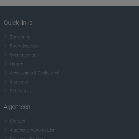
Quick links
Zonwering
Raamdecoratie
Overkappingen
Horren
Accessoires & Doekcollectie
Inspiratie
Referenties
Algemeen
Contact
Algemene voorwaarden
Privacyverklaring