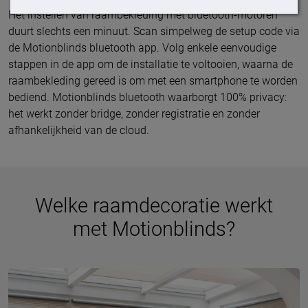
Het instellen van raambekleding met bluetooth-motoren
duurt slechts een minuut. Scan simpelweg de setup code via
de Motionblinds bluetooth app. Volg enkele eenvoudige
stappen in de app om de installatie te voltooien, waarna de
raambekleding gereed is om met een smartphone te worden
bediend. Motionblinds bluetooth waarborgt 100% privacy:
het werkt zonder bridge, zonder registratie en zonder
afhankelijkheid van de cloud.
Welke raamdecoratie werkt
met Motionblinds?