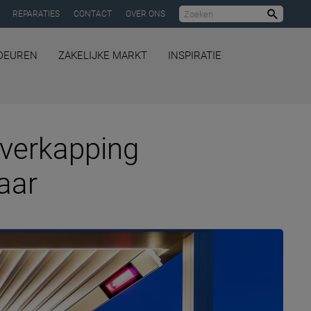
REPARATIES
CONTACT
OVER ONS
Zoeke
DEUREN
ZAKELIJKE MARKT
INSPIRATIE
overkapping
aar