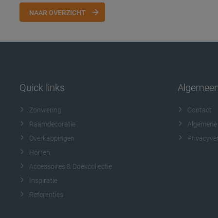
NAAR OVERZICHT
Quick links
Algemee
Zonwering
Contact
Raamdecoratie
Algemene
Overkappingen
Privacyver
Horren
Accessoires & Doekcollectie
Inspiratie
Referenties