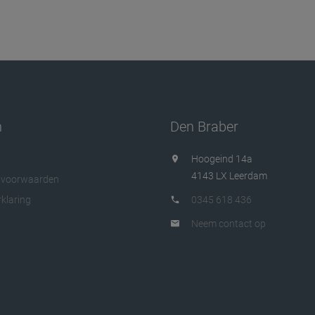
n
Den Braber
Hoogeind 14a
4143 LX Leerdam
 voorwaarden
klaring
0345 618 436
Neem contact op