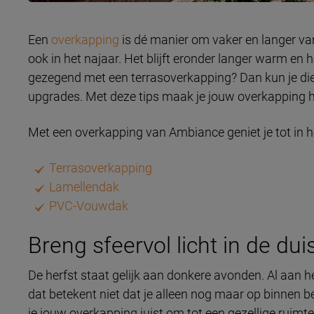
Een
overkapping
is dé manier om vaker en langer van j
ook in het najaar. Het blijft eronder langer warm en h
gezegend met een terrasoverkapping? Dan kun je d
upgrades. Met deze tips maak je jouw overkapping he
Met een overkapping van Ambiance geniet je tot in he
Terrasoverkapping
Lamellendak
PVC-Vouwdak
Breng sfeervol licht in de dui
De herfst staat gelijk aan donkere avonden. Al aan 
dat betekent niet dat je alleen nog maar op binnen b
je jouw overkapping juist om tot een gezellige ruim