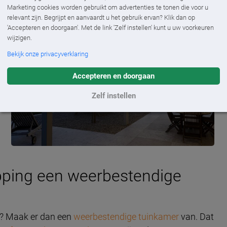
Marketing cookies worden gebruikt om advertenties te tonen die voor u
relevant zijn. Begrijpt en aanvaardt u het gebruik ervan? Klik dan op
'Accepteren en doorgaan'. Met de link 'Zelf instellen' kunt u uw voorkeuren
wijzigen.
Bekijk onze privacyverklaring
Accepteren en doorgaan
Zelf instellen
pping een weerbestendige
g? Maak er dan een
weerbestendige tuinkamer
van. Dat