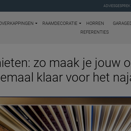
ADVIESGESPREK
OVERKAPPINGEN
RAAMDECORATIE
HORREN
GARAGE
REFERENTIES
ieten: zo maak je jouw 
lemaal klaar voor het naj