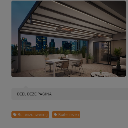
DEEL
DEZE PAGINA
Buitenzonwering
Buitenleven