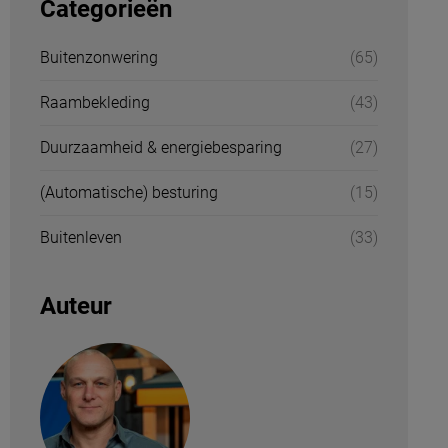
Categorieën
Buitenzonwering
(65)
Raambekleding
(43)
Duurzaamheid & energiebesparing
(27)
(Automatische) besturing
(15)
Buitenleven
(33)
Auteur