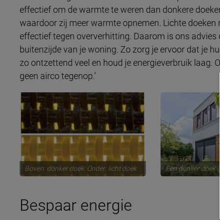
effectief om de warmte te weren dan donkere doeken
waardoor zij meer warmte opnemen. Lichte doeken ref
effectief tegen oververhitting. Daarom is ons advies
buitenzijde van je woning. Zo zorg je ervoor dat je 
zo ontzettend veel en houd je energieverbruik laag. O
geen airco tegenop.’
Boven: donker doek. Onder: licht doek
Een donker doek g
Bespaar energie