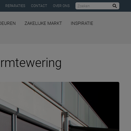
REPARATIES
CONTACT
OVER ONS
Zoeke
DEUREN
ZAKELIJKE MARKT
INSPIRATIE
warmtewering