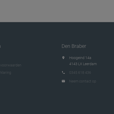
n
Den Braber
Hoogeind 14a
4143 LX Leerdam
 voorwaarden
klaring
0345 618 436
Neem contact op