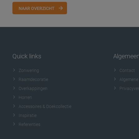
NAAR OVERZICHT
Quick links
Algemee
Zonwering
Contact
Raamdecoratie
Algemene
Overkappingen
Privacyver
Horren
Accessoires & Doekcollectie
Inspiratie
Referenties