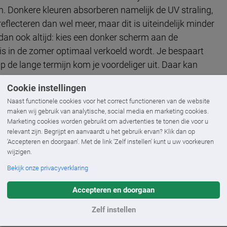
. Donkere kleuren absorberen namelijk de UV straling,
lecteren dan wel meer, maar dit is uiteindelijk minder
 dan ook altijd: kies een donker scherm aan de
huis in de zomer optimaal verkoeld wordt.
Je bespaart
p de lange termijn kom je voordeliger uit. Daar kan
Cookie instellingen
Naast functionele cookies voor het correct functioneren van de website
maken wij gebruik van analytische, social media en marketing cookies.
Marketing cookies worden gebruikt om advertenties te tonen die voor u
relevant zijn. Begrijpt en aanvaardt u het gebruik ervan? Klik dan op
'Accepteren en doorgaan'. Met de link 'Zelf instellen' kunt u uw voorkeuren
wijzigen.
Bekijk onze privacyverklaring
eeft beter doorzicht
Een licht doek laat meer licht door
Accepteren en doorgaan
Zelf instellen