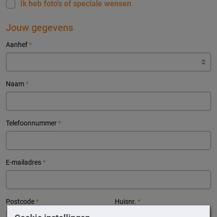
Ik heb foto's of speciale wensen
Jouw gegevens
Aanhef
*
Naam
*
Telefoonnummer
*
E-mailadres
*
Postcode
*
Huisnr.
*