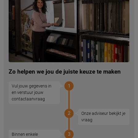
Zo helpen we jou de juiste keuze te maken
1
Vul jouw gegevens in
en verstuur jouw
contactaanvraag
2
Onze adviseur bekijkt je
vraag
3
Binnen enkele