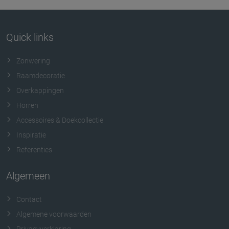
Quick links
Zonwering
Raamdecoratie
Overkappingen
Horren
Accessoires & Doekcollectie
Inspiratie
Referenties
Algemeen
Contact
Algemene voorwaarden
Privacyverklaring