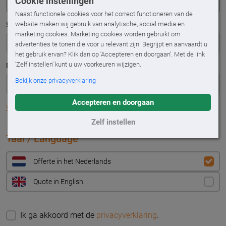
Cookie instellingen
Naast functionele cookies voor het correct functioneren van de
website maken wij gebruik van analytische, social media en
Straatnaam
*
marketing cookies. Marketing cookies worden gebruikt om
advertenties te tonen die voor u relevant zijn. Begrijpt en aanvaardt u
het gebruik ervan? Klik dan op 'Accepteren en doorgaan'. Met de link
'Zelf instellen' kunt u uw voorkeuren wijzigen.
Plaats
*
Bekijk onze privacyverklaring
Accepteren en doorgaan
Vul adres handmatig in
Zelf instellen
Taal / Language
Offerte in het Nederlands
Quote in English
Ik ga akkoord met de
privacyverklaring
.