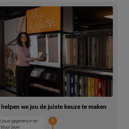
 helpen we jou de juiste keuze te maken
1
l jouw gegevens in en
rstuur jouw