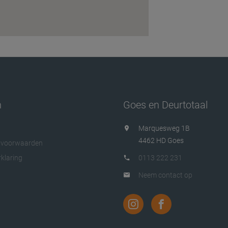
n
Goes en Deurtotaal
Marquesweg 1B
4462 HD Goes
 voorwaarden
klaring
0113 222 231
Neem contact op