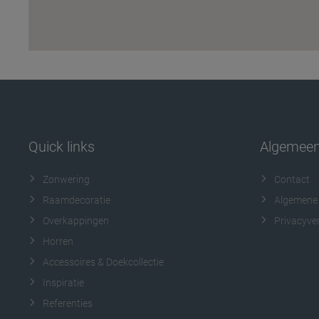
Quick links
Algemee
Zonwering
Contact
Raamdecoratie
Algemene
Overkappingen
Privacyver
Horren
Accessoires & Doekcollectie
Inspiratie
Referenties