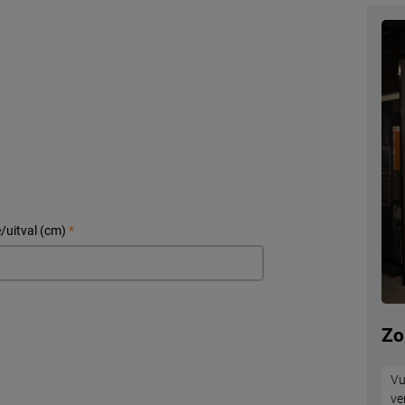
/uitval (cm)
*
Zo
Vu
ve