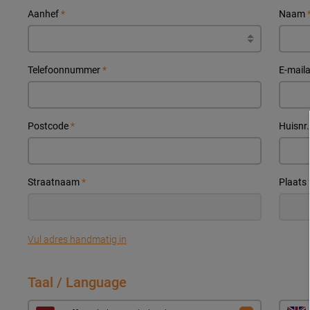
Aanhef
*
Naam
Telefoonnummer
*
E-mail
Postcode
*
Huisnr
Straatnaam
*
Plaats
Vul adres handmatig in
Taal / Language