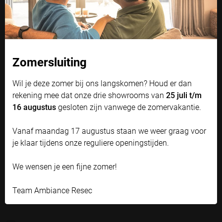
Cookie instellingen
Naast functionele cookies voor het correct functioneren van de
website maken wij gebruik van analytische, social media en
Straatnaam
*
marketing cookies. Marketing cookies worden gebruikt om
advertenties te tonen die voor u relevant zijn. Begrijpt en aanvaardt u
Zomersluiting
het gebruik ervan? Klik dan op 'Accepteren en doorgaan'. Met de link
'Zelf instellen' kunt u uw voorkeuren wijzigen.
Plaats
*
Wil je deze zomer bij ons langskomen? Houd er dan
Bekijk onze privacyverklaring
rekening mee dat onze drie showrooms van
25 juli t/m
16 augustus
gesloten zijn vanwege de zomervakantie.
Accepteren en doorgaan
Vul adres handmatig in
Zelf instellen
Vanaf maandag 17 augustus staan we weer graag voor
je klaar tijdens onze reguliere openingstijden.
Taal / Language
We wensen je een fijne zomer!
Offerte in het Nederlands
Team Ambiance Resec
Quote in English