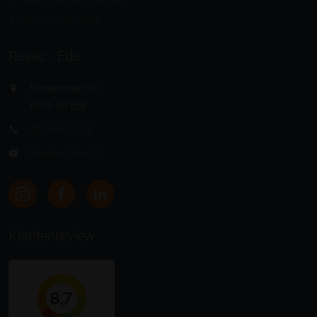
Privacyverklaring
Resec - Ede
Morsestraat 18
6716 AH Ede
0318 64 33 76
Neem contact op
Klantenreview