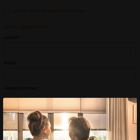
Ik heb foto's of speciale wensen
Jouw gegevens
Aanhef
*
Naam
*
Telefoonnummer
*
E-mailadres
*
Postcode
*
Huisnr.
*