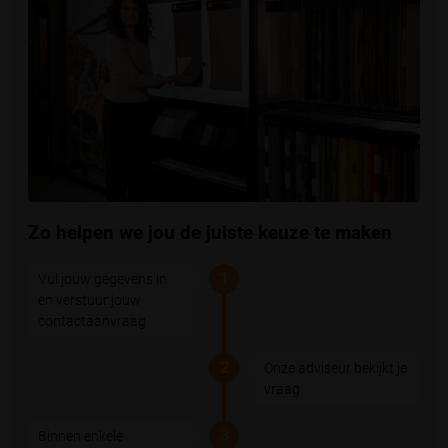
Zo helpen we jou de juiste keuze te maken
1
Vul jouw gegevens in
en verstuur jouw
contactaanvraag
2
Onze adviseur bekijkt je
vraag
3
Binnen enkele