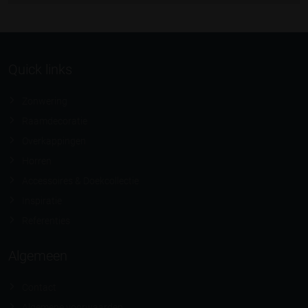
Quick links
Zonwering
Raamdecoratie
Overkappingen
Horren
Accessoires & Doekcollectie
Inspiratie
Referenties
Algemeen
Contact
Algemene voorwaarden