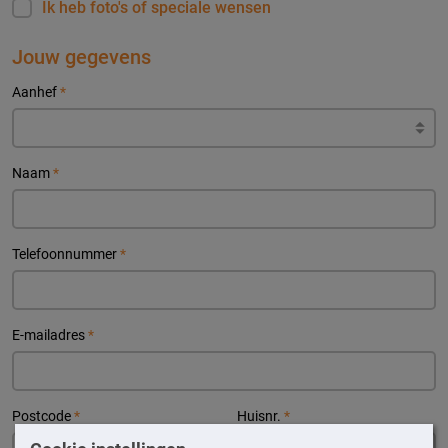
Ik heb foto's of speciale wensen
Jouw gegevens
Aanhef
*
Naam
*
Telefoonnummer
*
E-mailadres
*
Postcode
*
Huisnr.
*