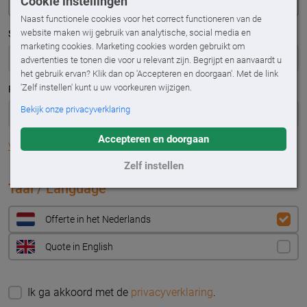
Cookie instellingen
Naast functionele cookies voor het correct functioneren van de
website maken wij gebruik van analytische, social media en
Straatnaam
*
marketing cookies. Marketing cookies worden gebruikt om
advertenties te tonen die voor u relevant zijn. Begrijpt en aanvaardt u
het gebruik ervan? Klik dan op 'Accepteren en doorgaan'. Met de link
'Zelf instellen' kunt u uw voorkeuren wijzigen.
Plaats
*
Bekijk onze privacyverklaring
Accepteren en doorgaan
Vul adres handmatig in
Zelf instellen
Taal / Language
Offerte in het Nederlands
Quote in English
Ik ga akkoord met de
privacyverklaring
.