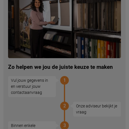
Zo helpen we jou de juiste keuze te maken
1
Vul jouw gegevens in
en verstuur jouw
contactaanvraag
2
Onze adviseur bekijkt je
vraag
3
Binnen enkele