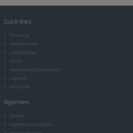
Quick links
Zonwering
Raamdecoratie
Overkappingen
Horren
Accessoires & Doekcollectie
Inspiratie
Referenties
Algemeen
Contact
Algemene voorwaarden
Privacyverklaring