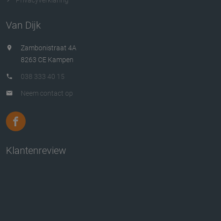
Van Dijk
Zambonistraat 4A
8263 CE Kampen
038 333 40 15
Neem contact op
Klantenreview