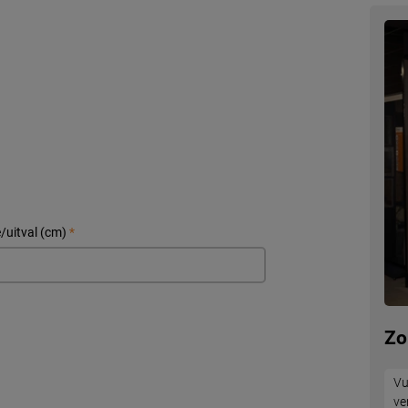
/uitval (cm)
*
Zo
Vu
ve