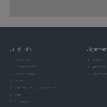
Quick links
Algemee
Zonwering
Contact
Raamdecoratie
Algemene
Overkappingen
Privacyver
Horren
Accessoires & Doekcollectie
Inspiratie
Referenties