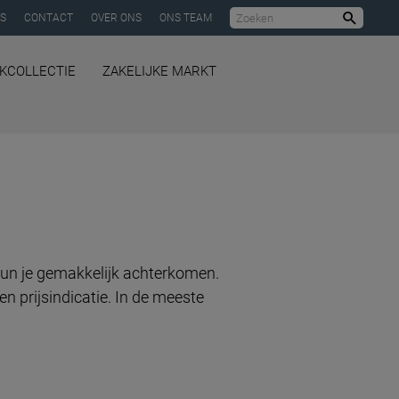
ES
CONTACT
OVER ONS
ONS TEAM
Zoeke
KCOLLECTIE
ZAKELIJKE MARKT
kun je gemakkelijk achterkomen.
n prijsindicatie. In de meeste