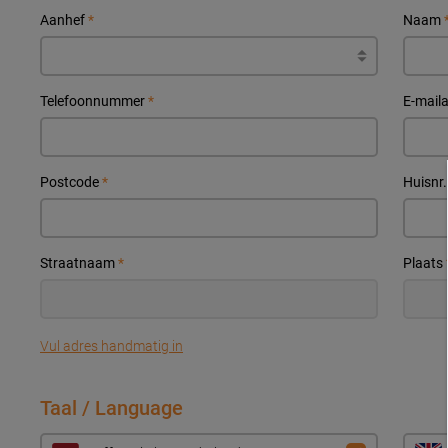
Aanhef
*
Naam
Telefoonnummer
*
E-mail
Postcode
*
Huisnr
Straatnaam
*
Plaats
Vul adres handmatig in
Taal / Language