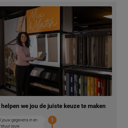
 helpen we jou de juiste keuze te maken
1
l jouw gegevens in en
rstuur jouw