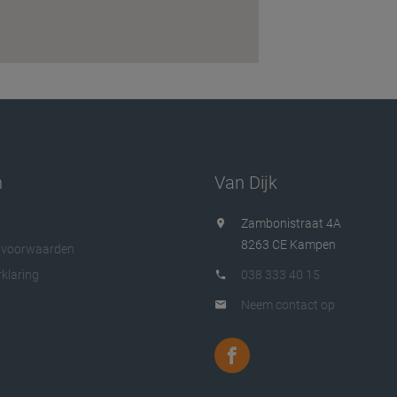
n
Van Dijk
Zambonistraat 4A
8263 CE Kampen
 voorwaarden
klaring
038 333 40 15
Neem contact op