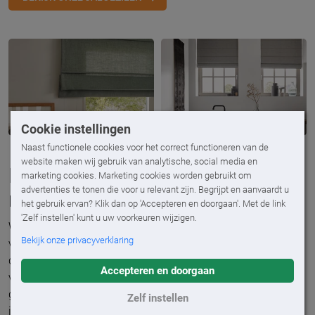
Cookie instellingen
Naast functionele cookies voor het correct functioneren van de
website maken wij gebruik van analytische, social media en
Ervaar de raamdecoratie-
marketing cookies. Marketing cookies worden gebruikt om
advertenties te tonen die voor u relevant zijn. Begrijpt en aanvaardt u
materialen in de showroom
het gebruik ervan? Klik dan op 'Accepteren en doorgaan'. Met de link
'Zelf instellen' kunt u uw voorkeuren wijzigen.
Wil je meer weten over de mogelijkheden van raamdecoratie
Bekijk onze privacyverklaring
voor het verbeteren van de akoestiek in huis? Voel en ervaar
de materialen zelf in een showroom bij jou in de buurt. Onze
Accepteren en doorgaan
vakspecialisten helpen je graag verder met sfeervolle en
geluiddempende raamdecoratie tijdens een adviesgesprek
Zelf instellen
in de showroom. Je kunt ook alvast inspiratie opdoen via