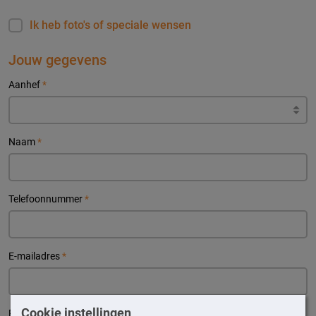
Ik heb foto's of speciale wensen
Jouw gegevens
Aanhef
*
Naam
*
Telefoonnummer
*
E-mailadres
*
Cookie instellingen
Postcode
*
Huisnr.
*