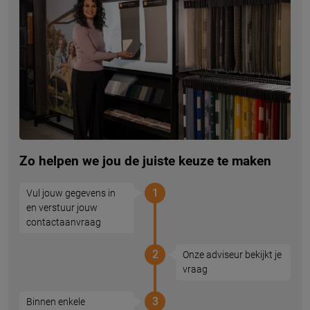
Zo helpen we jou de juiste keuze te maken
1
Vul jouw gegevens in
en verstuur jouw
contactaanvraag
2
Onze adviseur bekijkt je
vraag
3
Binnen enkele