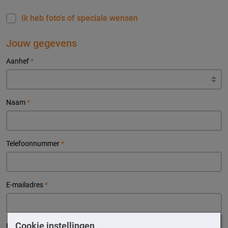
Ik heb foto's of speciale wensen
Jouw gegevens
Aanhef
*
Naam
*
Telefoonnummer
*
E-mailadres
*
Cookie instellingen
Postcode
*
Huisnr.
*