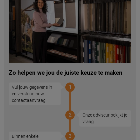
Zo helpen we jou de juiste keuze te maken
1
Vul jouw gegevens in
en verstuur jouw
contactaanvraag
2
Onze adviseur bekijkt je
vraag
3
Binnen enkele