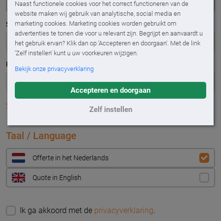
Naast functionele cookies voor het correct functioneren van de
website maken wij gebruik van analytische, social media en
marketing cookies. Marketing cookies worden gebruikt om
Straatnaam
*
advertenties te tonen die voor u relevant zijn. Begrijpt en aanvaardt u
het gebruik ervan? Klik dan op 'Accepteren en doorgaan'. Met de link
'Zelf instellen' kunt u uw voorkeuren wijzigen.
Plaats
*
Bekijk onze privacyverklaring
Accepteren en doorgaan
Vul adres handmatig in
Zelf instellen
Taal / Language
Offerte in het Nederlands
Quote in English
Ik ga akkoord met de
privacyverklaring
.