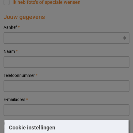
Ik heb foto's of speciale wensen
Jouw gegevens
Aanhef
*
Naam
*
Telefoonnummer
*
E-mailadres
*
Postcode
*
Huisnr.
*
Cookie instellingen