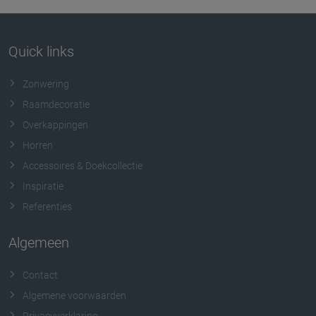
Quick links
Zonwering
Raamdecoratie
Overkappingen
Horren
Accessoires & Doekcollectie
Inspiratie
Referenties
Algemeen
Contact
Algemene voorwaarden
Privacyverklaring