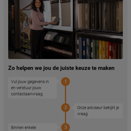
Zo helpen we jou de juiste keuze te maken
1
Vul jouw gegevens in
en verstuur jouw
contactaanvraag
2
Onze adviseur bekijkt je
vraag
3
Binnen enkele