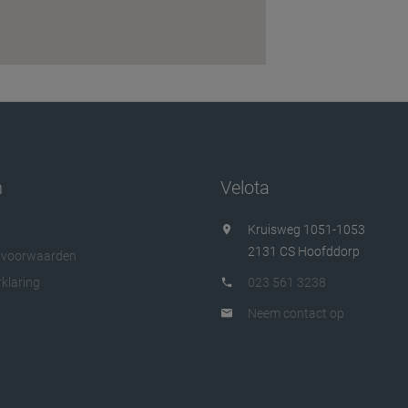
n
Velota
Kruisweg 1051-1053
2131 CS Hoofddorp
 voorwaarden
klaring
023 561 3238
Neem contact op