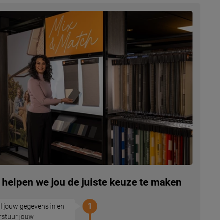
 helpen we jou de juiste keuze te maken
1
l jouw gegevens in en
rstuur jouw