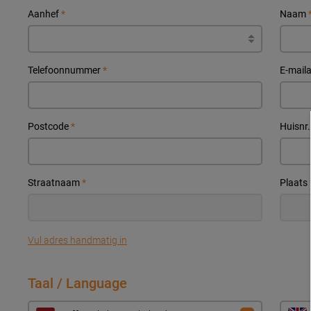
Aanhef
*
Naam
Telefoonnummer
*
E-mail
Postcode
*
Huisnr
Straatnaam
*
Plaats
Vul adres handmatig in
Taal / Language