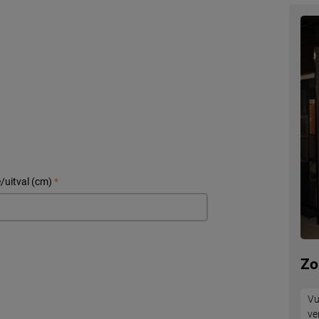
/uitval (cm)
*
Zo
Vu
ve