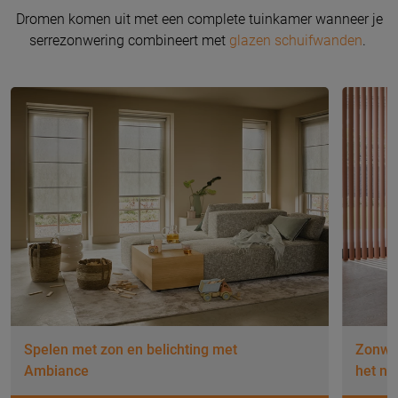
Dromen komen uit met een complete tuinkamer wanneer je
serrezonwering combineert met
glazen schuifwanden
.
Spelen met zon en belichting met
Zonwer
Ambiance
het nu