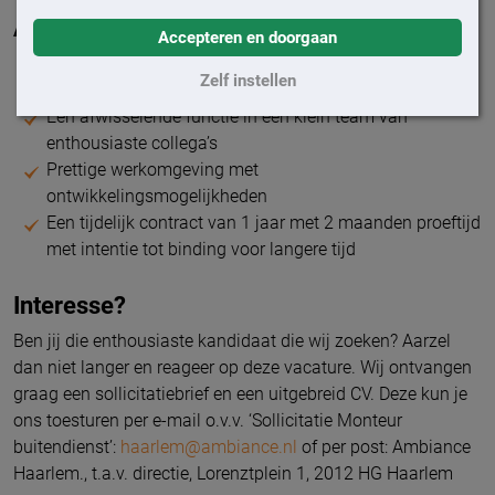
Aanbod
Accepteren en doorgaan
Arbeidsuren ca. 36 - 40 uur per week (maandag t/m
Zelf instellen
vrijdag)
Een afwisselende functie in een klein team van
enthousiaste collega’s
Prettige werkomgeving met
ontwikkelingsmogelijkheden
Een tijdelijk contract van 1 jaar met 2 maanden proeftijd
met intentie tot binding voor langere tijd
Interesse?
Ben jij die enthousiaste kandidaat die wij zoeken? Aarzel
dan niet langer en reageer op deze vacature. Wij ontvangen
graag een sollicitatiebrief en een uitgebreid CV. Deze kun je
ons toesturen per e-mail o.v.v. ‘Sollicitatie Monteur
buitendienst’:
haarlem@ambiance.nl
of per post: Ambiance
Haarlem., t.a.v. directie, Lorenztplein 1, 2012 HG Haarlem