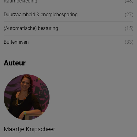
Raambekleding
(43)
Duurzaamheid & energiebesparing
(27)
(Automatische) besturing
(15)
Buitenleven
(33)
Auteur
Maartje Knipscheer