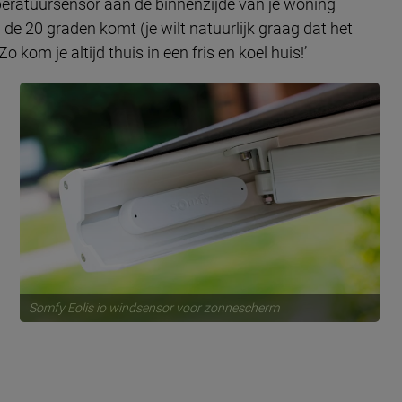
eratuursensor aan de binnenzijde van je woning
e 20 graden komt (je wilt natuurlijk graag dat het
o kom je altijd thuis in een fris en koel huis!’
Somfy Eolis io windsensor voor zonnescherm