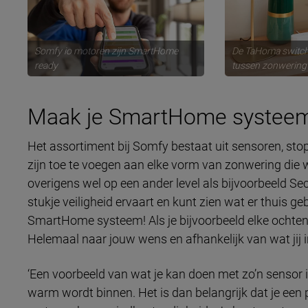
Somfy io motoren zijn SmartHome
De TaHoma switch
ready
tussen zonwering
Maak je SmartHome systee
Het assortiment bij Somfy bestaat uit sensoren, st
zijn toe te voegen aan elke vorm van zonwering die 
overigens wel op een ander level als bijvoorbeeld Sec
stukje veiligheid ervaart en kunt zien wat er thuis g
SmartHome systeem! Als je bijvoorbeeld elke ochten
Helemaal naar jouw wens en afhankelijk van wat jij in
‘Een voorbeeld van wat je kan doen met zo’n sensor i
warm wordt binnen. Het is dan belangrijk dat je een p