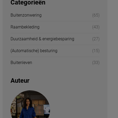
Categorieën
Buitenzonwering
(65)
Raambekleding
(43)
Duurzaamheid & energiebesparing
(27)
(Automatische) besturing
(15)
Buitenleven
(33)
Auteur