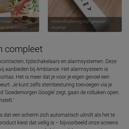
 maakt verbinding
Afstandbediening blijft gewoon
 en smartphone
mogelijk
m compleet
opcontacten, tijdschakelaars en alarmsystemen. Deze
wij aanbieden bij Ambiance. Het alarmsysteem is
uritas. Het is meer dat je voor je eigen gevoel een
ebeurt. Je kunt zelfs stembesturing toevoegen via je
d ‘Goedemorgen Google’ zegt, gaan de rolluiken open.
stelt.’
s dat een scherm zich automatisch uitrolt als het te
roduct kiest dat veilig is – bijvoorbeeld onze screens