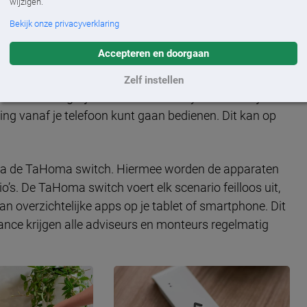
wijzigen.
Bekijk onze privacyverklaring
 in samenwerking met Somfy. Zo kun je diverse
Accepteren en doorgaan
is van tijd of temperatuur automatisch meerdere
aar op dit moment geen behoefte aan hebt en liever je
Zelf instellen
uiteraard mogelijk! ‘De slimme Somfy motoren zijn al
ering vanaf je telefoon kunt gaan bedienen. Dit kan op
 via de TaHoma switch. Hiermee worden de apparaten
o’s. De TaHoma switch voert elk scenario feilloos uit,
van overzichtelijke apps op je tablet of smartphone. Dit
nce krijgen alle adviseurs en monteurs regelmatig