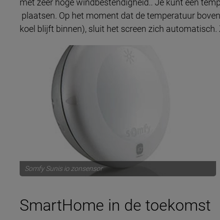
met zeer hoge windbestendigheid.. Je kunt een temp
plaatsen. Op het moment dat de temperatuur boven d
koel blijft binnen), sluit het screen zich automatisch. Z
Somfy Sunis io zonsensor
SmartHome in de toekomst