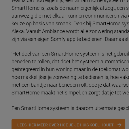
Wat is dat nou eigenlijk, een SmartHome systeem? Wat
SmartHome is, zoals de naam eigenlijk al zegt, een sli
aanwezig die met elkaar kunnen communiceren via éé
keuze op basis van smaak. Denk bij SmartHome s
Alexa. Vanuit Ambiance wordt alle zonwering stand
zijn via een eigen Somfy app te bedienen. Daarnaas
‘Het doel van een SmartHome systeem is het gebruiks
beneden te rollen, dat doet het systeem automatisch.
geïntegreerd in hun woning maar in de toekomst worde
hoe makkelijker je zonwering te bedienen is, hoe vaker
met een bandje naar beneden rolt, doe je dat waarschi
SmartHome maakt het simpel, en zorgt dat je tot wel 
Een SmartHome systeem is daarom uitermate gesch
LEES HIER MEER OVER HOE JE JE HUIS KOEL HOUDT