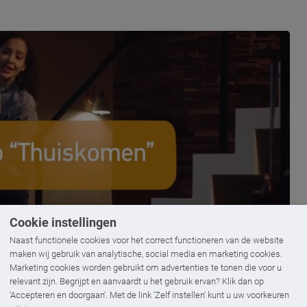
Cookie instellingen
Naast functionele cookies voor het correct functioneren van de website
maken wij gebruik van analytische, social media en marketing cookies.
Marketing cookies worden gebruikt om advertenties te tonen die voor u
relevant zijn. Begrijpt en aanvaardt u het gebruik ervan? Klik dan op
'Accepteren en doorgaan'. Met de link 'Zelf instellen' kunt u uw voorkeuren