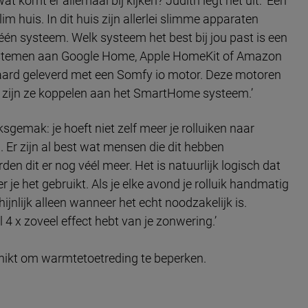
 komt er allemaal bij kijken? Judith legt het uit: ‘Een
m huis. In dit huis zijn allerlei slimme apparaten
n systeem. Welk systeem het best bij jou past is een
ystemen aan Google Home, Apple HomeKit of Amazon
aard geleverd met een Somfy io motor. Deze motoren
t zijn ze koppelen aan het SmartHome systeem.’
gemak: je hoeft niet zelf meer je rolluiken naar
 Er zijn al best wat mensen die dit hebben
n dit er nog véél meer. Het is natuurlijk logisch dat
 je het gebruikt. Als je elke avond je rolluik handmatig
jnlijk alleen wanneer het echt noodzakelijk is.
4 x zoveel effect hebt van je zonwering.’
ikt om warmtetoetreding te beperken.