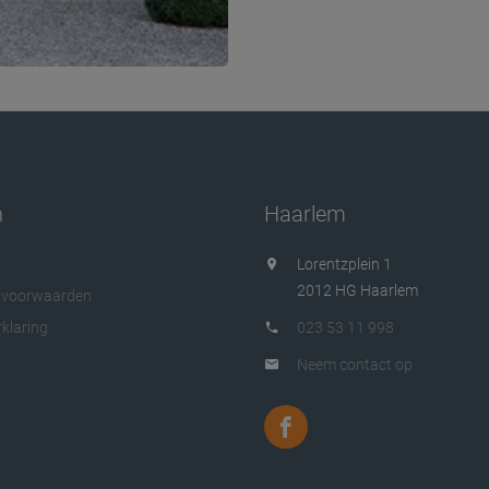
n
Haarlem
Lorentzplein 1
2012 HG Haarlem
 voorwaarden
klaring
023 53 11 998
Neem contact op