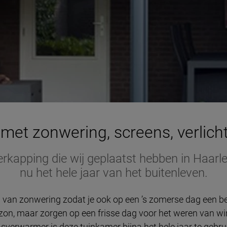
met zonwering, screens, verlicht
erkapping die wij geplaatst hebben in Haa
nu het hele jaar van het buitenleven.
 van zonwering zodat je ook op een ’s zomerse dag een bes
 zon, maar zorgen op een frisse dag voor het weren van w
asverwarmer is deze tuinkamer bijna het hele jaar te gebru