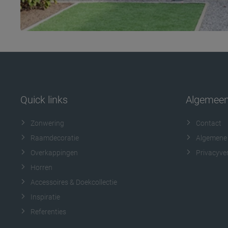
Quick links
Algemee
Zonwering
Contact
Raamdecoratie
Algemene
Overkappingen
Privacyver
Horren
Accessoires & Doekcollectie
Inspiratie
Referenties