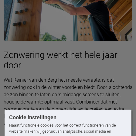
Zonwering werkt het hele jaar
door
Wat Reinier van den Berg het meeste verraste, is dat
zonwering ook in de winter voordelen biedt. Door ’s ochtends
de zon binnen te laten en ’s middags screens te sluiten,
houd je de warmte optimaal vast. Combineer dat met
raamdecoratie aan de binnenzijde, en je creëert een extra
isolerende laag – precies wat je wilt in een duurzame
Cookie instellingen
woning.
Naast functionele cookies voor het correct functioneren van de
website maken wij gebruik van analytische, social media en