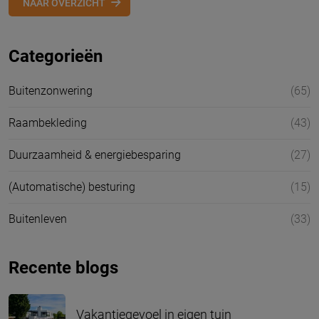
NAAR OVERZICHT
Categorieën
Buitenzonwering
(65)
Raambekleding
(43)
Duurzaamheid & energiebesparing
(27)
(Automatische) besturing
(15)
Buitenleven
(33)
Recente blogs
Vakantiegevoel in eigen tuin