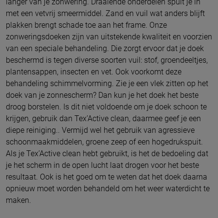
langer van je zonwering. Draaiende onderdelen spuit je in
met een vetvrij smeermiddel. Zand en vuil wat anders blijft
plakken brengt schade toe aan het frame. Onze
zonweringsdoeken zijn van uitstekende kwaliteit en voorzien
van een speciale behandeling. Die zorgt ervoor dat je doek
beschermd is tegen diverse soorten vuil: stof, groendeeltjes,
plantensappen, insecten en vet. Ook voorkomt deze
behandeling schimmelvorming. Zie je een vlek zitten op het
doek van je zonnescherm? Dan kun je het doek het beste
droog borstelen. Is dit niet voldoende om je doek schoon te
krijgen, gebruik dan Tex’Active clean, daarmee geef je een
diepe reiniging.. Vermijd wel het gebruik van agressieve
schoonmaakmiddelen, groene zeep of een hogedrukspuit.
Als je Tex’Active clean hebt gebruikt, is het de bedoeling dat
je het scherm in de open lucht laat drogen voor het beste
resultaat. Ook is het goed om te weten dat het doek daarna
opnieuw moet worden behandeld om het weer waterdicht te
maken.