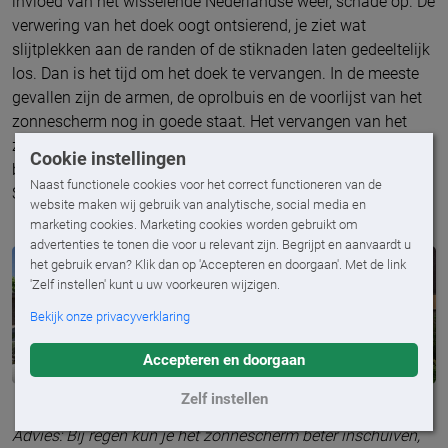
invloed van het wisselende Nederlandse weer, schade op. De
verwering van het doek oogt ontsierend, je ziet wat
slijtplekken aan de randen of de stiknaden laten gedeeltelijk
los. Dan is het tijd om het doek te vervangen. In de meeste
gevallen zijn de armen, de oprolbuis en de voorlijst van het
zonnescherm nog in goede staat. Het vervangen van het
zonneschermdoek is doorgaans geen tijdrovende klus. Zo
Cookie instellingen
bespaar je geld en kan je kiezen voor een nieuw design.
Naast functionele cookies voor het correct functioneren van de
Streepjes of effen, aan jou de keuze!
website maken wij gebruik van analytische, social media en
marketing cookies. Marketing cookies worden gebruikt om
advertenties te tonen die voor u relevant zijn. Begrijpt en aanvaardt u
het gebruik ervan? Klik dan op 'Accepteren en doorgaan'. Met de link
'Zelf instellen' kunt u uw voorkeuren wijzigen.
Bekijk onze privacyverklaring
Accepteren en doorgaan
Zelf instellen
Advies: Bij regen kun je het zonnescherm beter inschuiven,