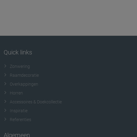
Quick links
Zonwering
Raamdecoratie
Overkappingen
Horren
Accessoires & Doekcollectie
Inspiratie
Referenties
Algemeen