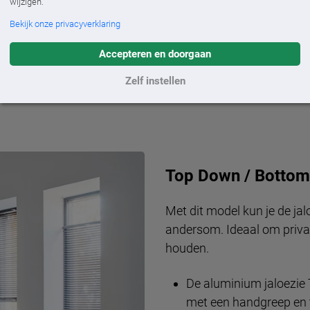
wijzigen.
Bekijk onze privacyverklaring
Accepteren en doorgaan
Lamelbreedte: 25 mm
Zelf instellen
Top Down / Bottom
Met dit model kun je de j
andersom. Ideaal om priva
houden.
De aluminium jaloezie
met een handgreep en 