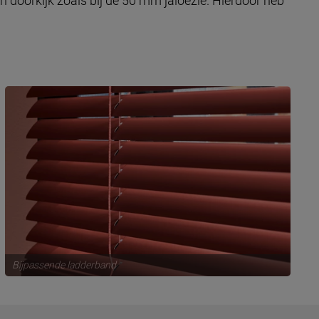
 doorkijk zoals bij de 50 mm jaloezie. Hierdoor heb
Bijpassende ladderband