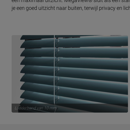
een maximaal uitzicht. MegaView® sluit als een stan
je een goed uitzicht naar buiten, terwijl privacy en lic
Ladderband van 10 mm