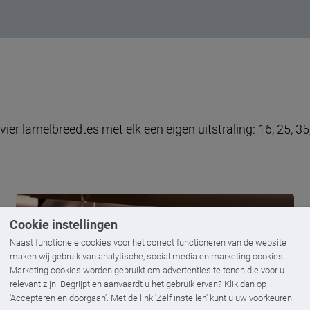
 vier lamelbreedtes met elk een eigen uitstraling: 16, 25, 3
Cookie instellingen
Naast functionele cookies voor het correct functioneren van de website
maken wij gebruik van analytische, social media en marketing cookies.
Marketing cookies worden gebruikt om advertenties te tonen die voor u
relevant zijn. Begrijpt en aanvaardt u het gebruik ervan? Klik dan op
'Accepteren en doorgaan'. Met de link 'Zelf instellen' kunt u uw voorkeuren