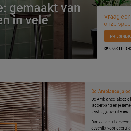
e: gemaakt van
n in vele
Vraag een 
onze speci
PRIJSINDI
OF MAAK EEN S
De Ambiance jaloe
De Ambiance jaloezie i
ladderband en je lamelb
past bij jouw interieu
Dankzij de uitstekende
geschikt voor gebruik