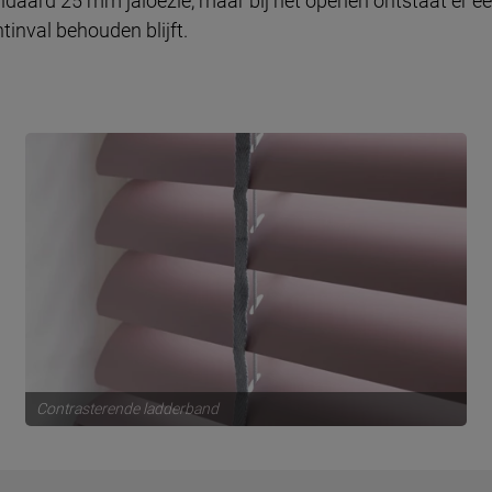
daard 25 mm jaloezie, maar bij het openen ontstaat er een
htinval behouden blijft.
Contrasterende ladderband