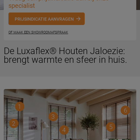
specialist
PRIJSINDICATIE AANVRAGEN
OF MAAK EEN SHOWROOMAFSPRAAK
De Luxaflex® Houten Jaloezie:
brengt warmte en sfeer in huis.
1
6
3
2
5
4