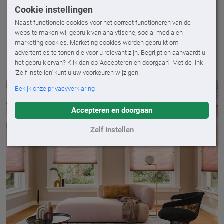
Raamdecoratie is niet alleen een belangrijke sfeermaker
Cookie instellingen
in huis, maar het reguleert ook zonlicht, lichtinval en
Naast functionele cookies voor het correct functioneren van de
zorgt voor privacy. Kom langs voor advies op maat en
website maken wij gebruik van analytische, social media en
ben verzekerd van raamdecoratie die past bij jouw huis
marketing cookies. Marketing cookies worden gebruikt om
en stijl.
advertenties te tonen die voor u relevant zijn. Begrijpt en aanvaardt u
het gebruik ervan? Klik dan op 'Accepteren en doorgaan'. Met de link
'Zelf instellen' kunt u uw voorkeuren wijzigen.
Bekijk onze privacyverklaring
Accepteren en doorgaan
Zelf instellen