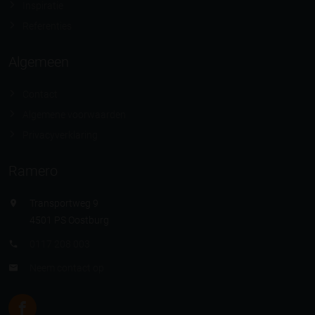
Inspiratie
Referenties
Algemeen
Contact
Algemene voorwaarden
Privacyverklaring
Ramero
Transportweg 9
4501 PS Oostburg
0117 208 003
Neem contact op