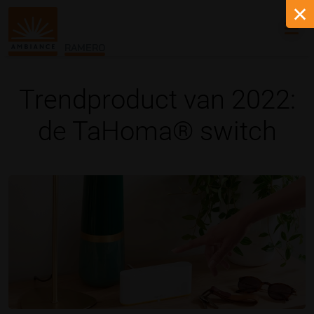
RAMERO
Trendproduct van 2022:
de TaHoma® switch