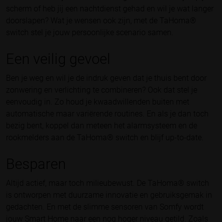
scherm of heb jij een nachtdienst gehad en wil je wat langer
doorslapen? Wat je wensen ook zijn, met de TaHoma®
switch stel je jouw persoonlijke scenario samen.
Een veilig gevoel
Ben je weg en wil je de indruk geven dat je thuis bent door
zonwering en verlichting te combineren? Ook dat stel je
eenvoudig in. Zo houd je kwaadwillenden buiten met
automatische maar variërende routines. En als je dan toch
bezig bent, koppel dan meteen het alarmsysteem en de
rookmelders aan de TaHoma® switch en blijf up-to-date.
Besparen
Altijd actief, maar toch milieubewust. De TaHoma® switch
is ontworpen met duurzame innovatie en gebruiksgemak in
gedachten. En met de slimme sensoren van Somfy wordt
jouw Smart Home naar een nog hoger niveau getild. Zoals