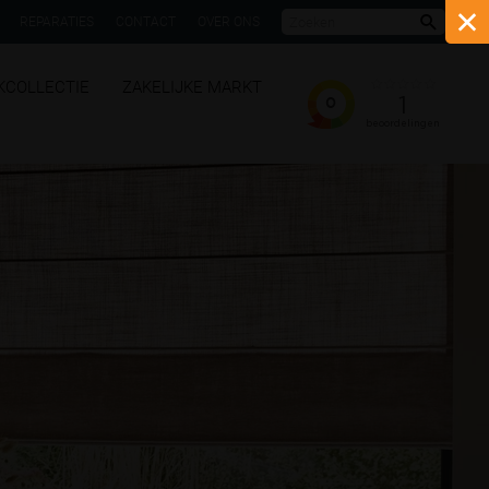
REPARATIES
CONTACT
OVER ONS
Zoeke
KCOLLECTIE
ZAKELIJKE MARKT