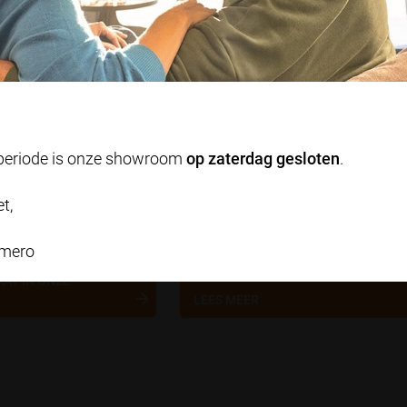
O
wijzigen.
Bekijk onze privacyverklaring
g 9
tburg
Accepteren en doorgaan
mbiance.nl
Zelf instellen
03
eperiode is onze showroom
op zaterdag gesloten
.
Geniet maximaal van je
t,
zonwering met slimme
bediening
mero
Ward van der Waerden
FSPRAAK VOOR
AAT IN ONZE
LEES MEER