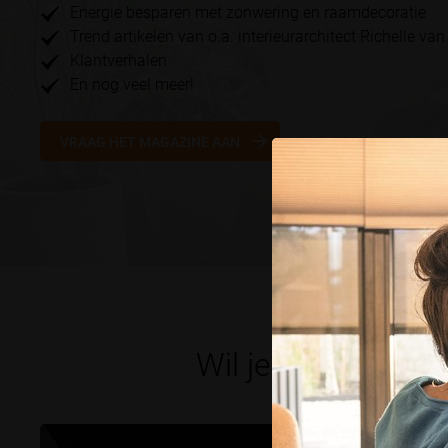
Energie besparen met zonwering en raamdecoratie
Trend artikelen van o.a. interieurarchitect Richelle van
Klantverhalen
En nog veel meer!
VRAAG HET MAGAZINE AAN
Wil je meer weten