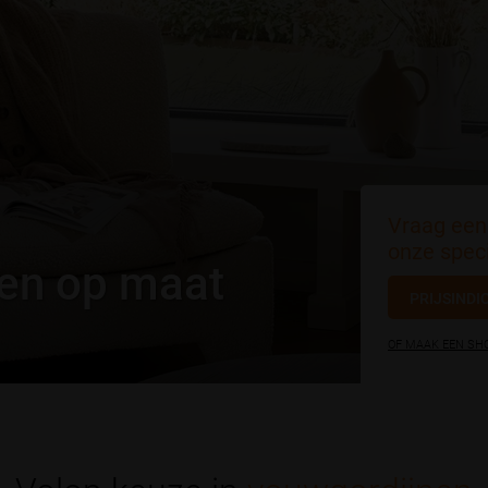
Vraag een 
onze speci
nen op maat
PRIJSINDI
OF MAAK EEN S