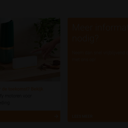
Meer informat
nodig?
Neem dan snel vrijblijvend 
met ons op!
r de toekomst? Bekijk
fy motoren voor
eding
R
LEES MEER