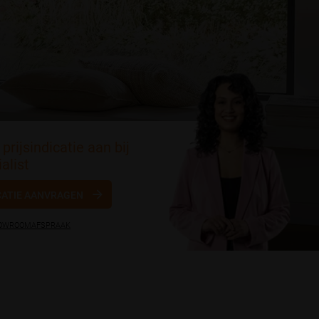
prijsindicatie aan bij
alist
CATIE AANVRAGEN
HOWROOMAFSPRAAK