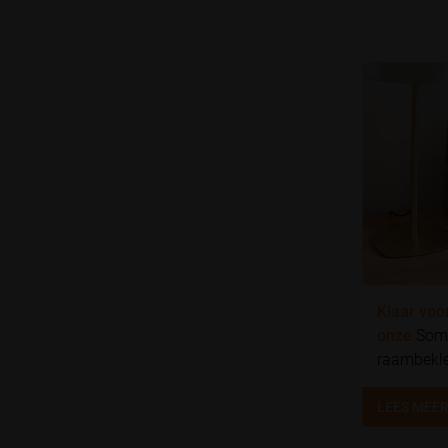
Klaar voo
onze
Som
raambekl
LEES MEE