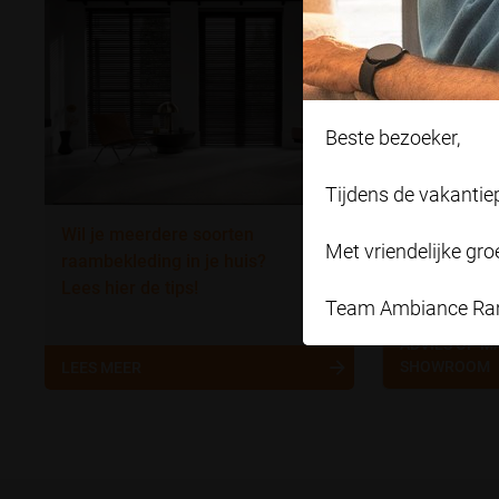
RAMER
Transportwe
4501 PS Oos
oostburg@a
Beste bezoeker,
0117 208 0
Tijdens de vakanti
Wil je meerdere soorten
Met vriendelijke groe
raambekleding in je huis?
Lees hier de tips!
Team Ambiance Ra
MAAK EEN A
ADVIES OP M
SHOWROOM
LEES MEER