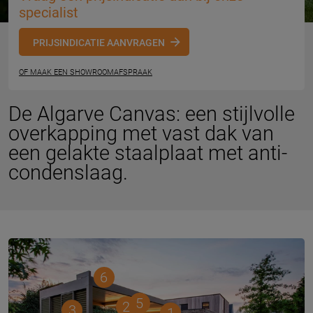
specialist
PRIJSINDICATIE AANVRAGEN
OF MAAK EEN SHOWROOMAFSPRAAK
De Algarve Canvas: een stijlvolle
overkapping met vast dak van
een gelakte staalplaat met anti-
condenslaag.
6
5
2
3
1