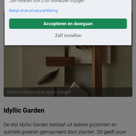
'Zelf instellen' kunt u uw voorkeuren wijzigen.
Bekijk onze privacyverklaring
Accepteren en doorgaan
Zelf instellen
Renson design style; Idyllic Garden
Idyllic Garden
De stijl Idyllic Garden bestaat uit sobere grijstinten en
subtiele groenen geïnspireerd door planten. Dit geeft jouw