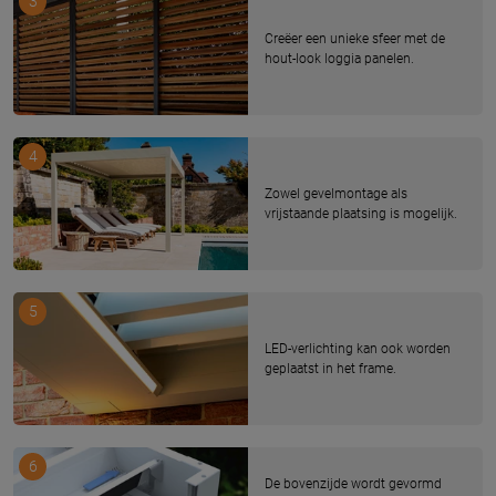
3
Creëer een unieke sfeer met de
hout-look loggia panelen.
4
Zowel gevelmontage als
vrijstaande plaatsing is mogelijk.
5
LED-verlichting kan ook worden
geplaatst in het frame.
6
De bovenzijde wordt gevormd