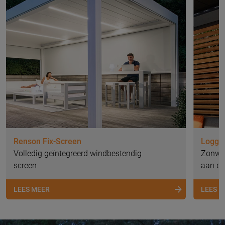
Renson Fix-Screen
Loggia
Volledig geïntegreerd windbestendig
Zonwer
screen
aan de
LEES MEER
LEES 