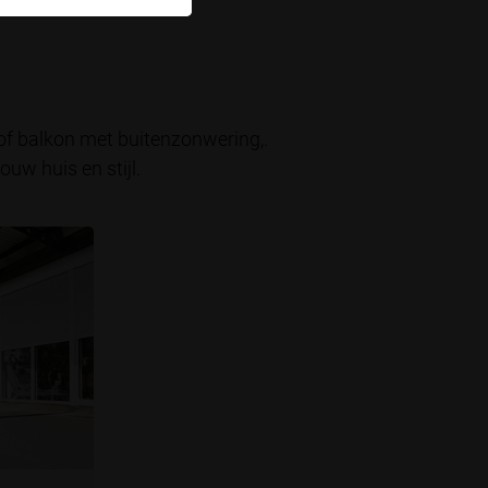
 of balkon met buitenzonwering,.
uw huis en stijl.