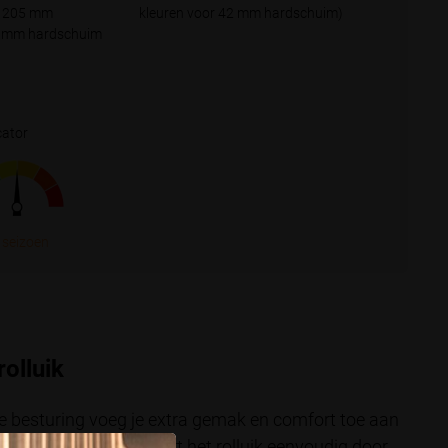
of 205 mm
kleuren voor 42 mm hardschuim)
42 mm hardschuim
cator
 seizoen
rolluik
e besturing voeg je extra gemak en comfort toe aan
 Niet alleen functioneert het rolluik eenvoudig door