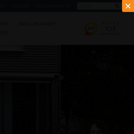
ACT
OVER ONS
ZAKELIJKE KLANTEN
Zoeke
REN
ZAKELIJKE MARKT
TIES