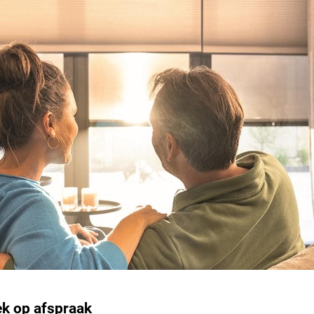
één druk op de knop, maar
ook vele malen stiller!
Helemaal bij gebruik van de
Somfy; de zachte aanslag en
beweegt.
Voor bediening van het rol
Elektromotor (Somfy) 
tablet)
Elektromotor (Somfy)
Cookie instellingen
Band, bandvertraging
Naast functionele cookies voor het correct functioneren van de website
maken wij gebruik van analytische, social media en marketing cookies.
Ook volledig automatische 
Marketing cookies worden gebruikt om advertenties te tonen die voor u
relevant zijn. Begrijpt en aanvaardt u het gebruik ervan? Klik dan op
mogelijk!
'Accepteren en doorgaan'. Met de link 'Zelf instellen' kunt u uw voorkeuren
 op afspraak