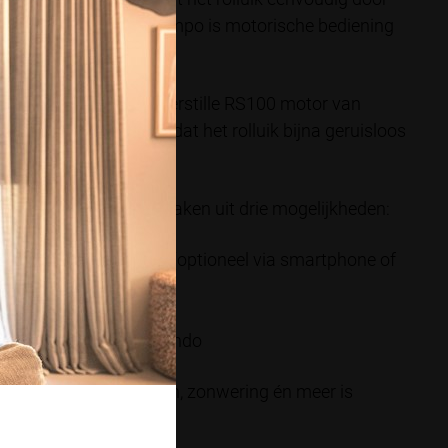
 door het constante tempo is motorische bediening
 extra veilige én fluisterstille RS100 motor van
 afslag zorgt ervoor dat het rolluik bijna geruisloos
luik kun je een keuze maken uit drie mogelijkheden:
met afstandbediening (optioneel via smartphone of
 met muurschakelaar
, koord of monocommando
besturing van rolluiken, zonwering én meer is