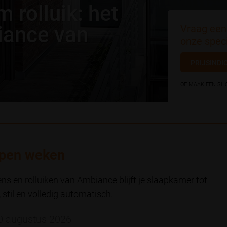
 rolluik: het
iance van
Vraag een 
onze speci
PRIJSINDI
OF MAAK EEN S
apen weken
ns en rolluiken van Ambiance blijft je slaapkamer tot
 stil en volledig automatisch.
0 augustus 2026