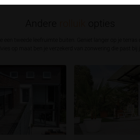
Andere
rolluik
opties
je een tweede leefruimte buiten. Geniet langer op je terras
dvies op maat ben je verzekerd van zonwering die past bij jo