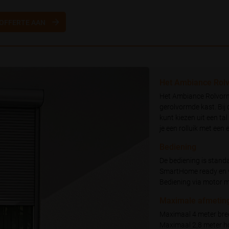
OFFERTE AAN
Het Ambiance Rolv
Het Ambiance Rolvorm 
gerolvormde kast. Bij d
kunt kiezen uit een ta
je een rolluik met een
Bediening
De bediening is stand
SmartHome ready en v
Bediening via motor m
Maximale afmetin
Maximaal 4 meter bre
Maximaal 2,8 meter 