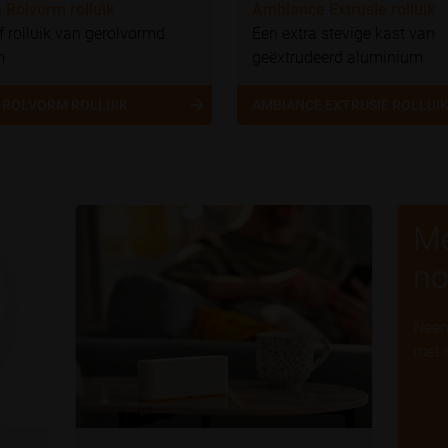
Rolvorm rolluik
Ambiance Extrusie rolluik
f rolluik van gerolvormd
Een extra stevige kast van
m
geëxtrudeerd aluminium
 ROLVORM ROLLUIK
AMBIANCE EXTRUSIE ROLLUI
Me
no
Neem
met 