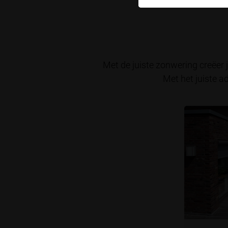
Met de juiste zonwering creëer 
Met het juiste a