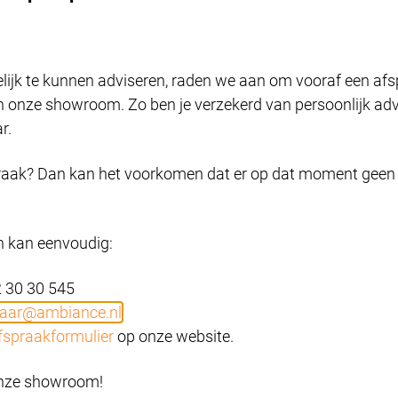
wijzigen.
Bekijk onze privacyverklaring
Accepteren en doorgaan
lijk te kunnen adviseren, raden we aan om vooraf een af
 onze showroom. Zo ben je verzekerd van persoonlijk advi
Zelf instellen
r.
icatie aan
raak? Dan kan het voorkomen dat er op dat moment geen
elke afmetingen daarbij horen.
te.
 kan eenvoudig:
2 30 30 545
aar@ambiance.nl
fspraakformulier
op onze website.
 onze showroom!