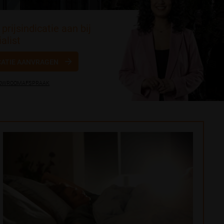
prijsindicatie aan bij
alist
CATIE AANVRAGEN
HOWROOMAFSPRAAK