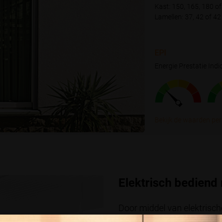
Kast: 150, 165, 180 
Lamellen: 37, 42 of 
EPI
Energie Prestatie Indi
Bekijk de waarden per
Elektrisch bediend 
Door middel van elektrisch
het gebruik van een rolluik.