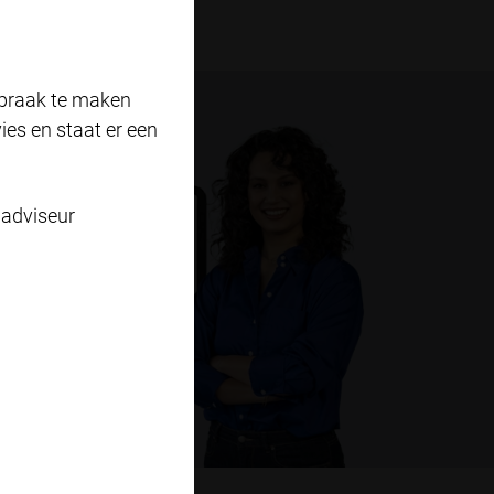
spraak te maken
es en staat er een
 adviseur