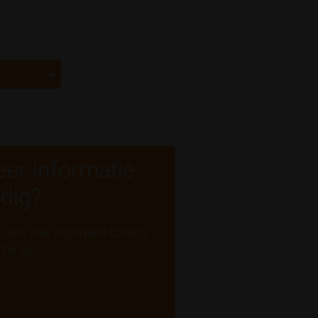
K
er informatie
dig?
 dan snel vrijblijvend contact
ons op!