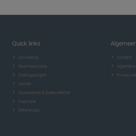
Quick links
Algemee
Zonwering
Contact
Raamdecoratie
Algemene
Overkappingen
Privacyver
Horren
Accessoires & Doekcollectie
Inspiratie
Referenties