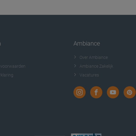
n
Ambiance
Over Ambiance
 voorwaarden
Ambiance Zakelijk
klaring
Vacatures