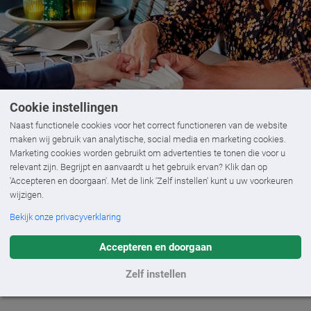
Cookie instellingen
Naast functionele cookies voor het correct functioneren van de website
maken wij gebruik van analytische, social media en marketing cookies.
Marketing cookies worden gebruikt om advertenties te tonen die voor u
relevant zijn. Begrijpt en aanvaardt u het gebruik ervan? Klik dan op
'Accepteren en doorgaan'. Met de link 'Zelf instellen' kunt u uw voorkeuren
wijzigen.
Pagina niet gevonden
Bekijk onze privacyverklaring
Accepteren en doorgaan
die je zocht niet meer. Daarom land je op deze pagina. Kij
Zelf instellen
neem
contact
met ons op. We helpen je graag verder.