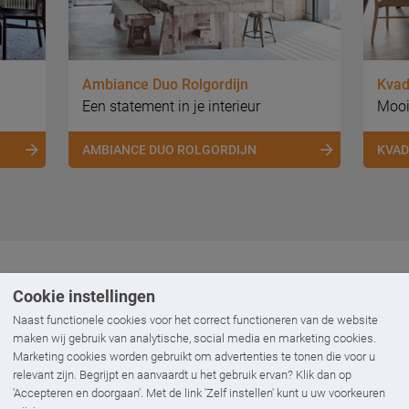
Ambiance Duo Rolgordijn
Kvad
Een statement in je interieur
Mooi
AMBIANCE DUO ROLGORDIJN
KVAD
Cookie instellingen
Naast functionele cookies voor het correct functioneren van de website
maken wij gebruik van analytische, social media en marketing cookies.
van Ambiance
Marketing cookies worden gebruikt om advertenties te tonen die voor u
relevant zijn. Begrijpt en aanvaardt u het gebruik ervan? Klik dan op
'Accepteren en doorgaan'. Met de link 'Zelf instellen' kunt u uw voorkeuren
luiting op jouw raam. Geen