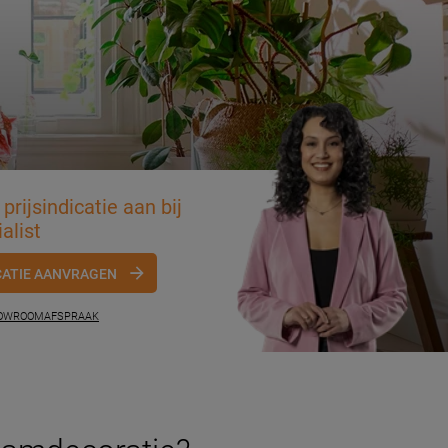
prijsindicatie aan bij
alist
CATIE AANVRAGEN
HOWROOMAFSPRAAK