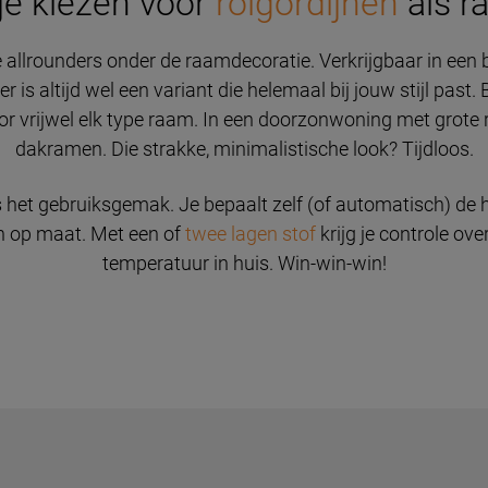
e kiezen voor
rolgordijnen
als r
ge allrounders onder de raamdecoratie. Verkrijgbaar in een
r is altijd wel een variant die helemaal bij jouw stijl pas
r vrijwel elk type raam. In een doorzonwoning met grote r
dakramen. Die strakke, minimalistische look? Tijdloos.
s het gebruiksgemak. Je bepaalt zelf (of automatisch) de 
en op maat. Met een of
twee lagen stof
krijg je controle ove
temperatuur in huis. Win-win-win!