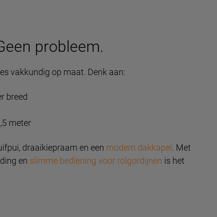
Geen probleem.
es vakkundig op maat. Denk aan:
er breed
2,5 meter
uifpui, draaikiepraam en een
modern dakkapel
. Met
iding en
slimme bediening voor rolgordijnen
is het