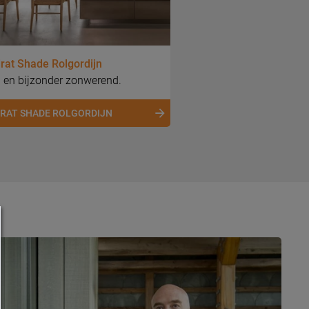
rat Shade Rolgordijn
 en bijzonder zonwerend.
RAT SHADE ROLGORDIJN