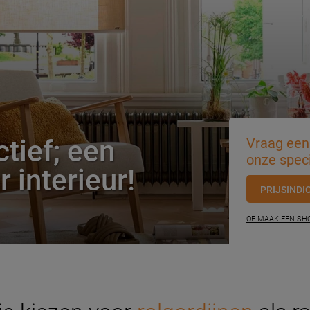
ctief; een
Vraag een 
onze speci
r interieur!
PRIJSINDI
OF MAAK EEN S