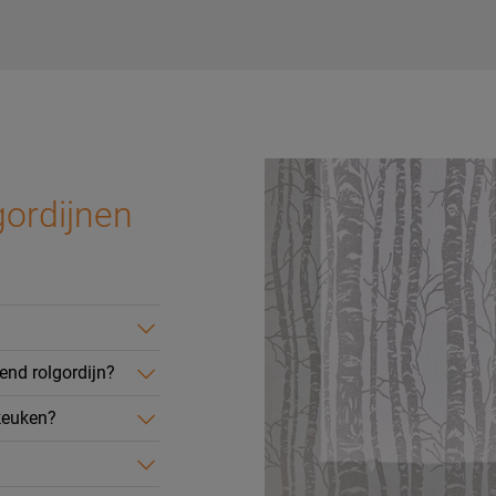
gordijnen
end rolgordijn?
 keuken?