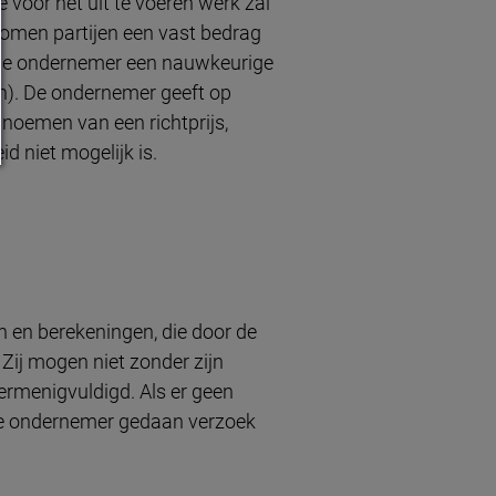
 voor het uit te voeren werk zal
omen partijen een vast bedrag
t de ondernemer een nauwkeurige
en). De ondernemer geeft op
noemen van een richtprijs,
d niet mogelijk is.
 en berekeningen, die door de
 Zij mogen niet zonder zijn
rmenigvuldigd. Als er geen
de ondernemer gedaan verzoek