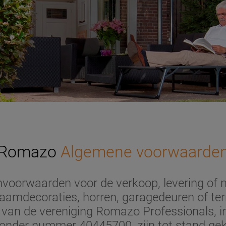
Romazo
Algemene voorwaarde
oorwaarden voor de verkoop, levering of
 raamdecoraties, horren, garagedeuren of t
an de vereniging Romazo Professionals, in
nder nummer 40445700, zijn tot stand gek