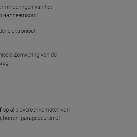
erminderingen van het
men aanneemsom;
nder elektronisch
missie Zonwering van de
Haag.
of op alle overeenkomsten van
s, horren, garagedeuren of