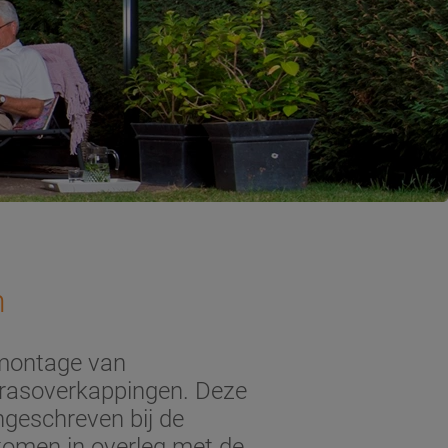
n
 montage van
errasoverkappingen. Deze
geschreven bij de
omen in overleg met de