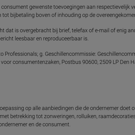
e consument gewenste toevoegingen aan respectievelijk v
n tot bijbetaling boven of inhouding op de overeengeko
cht dat is overgebracht bij brief, telefax of e-mail of enig a
richt leesbaar en reproduceerbaar is.
o Professionals; g. Geschillencommissie: Geschillencom
s voor consumentenzaken, Postbus 90600, 2509 LP Den 
toepassing op alle aanbiedingen die de ondernemer doet 
 met betrekking tot zonweringen, rolluiken, raamdecoratie
 ondernemer en de consument.