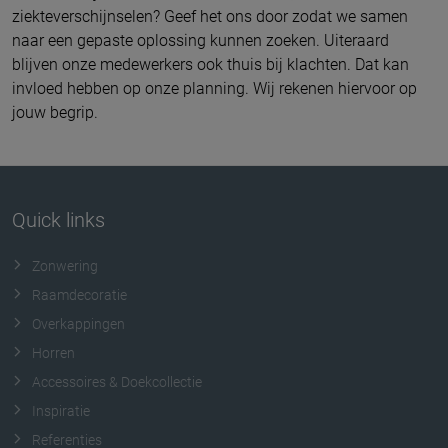
ziekteverschijnselen? Geef het ons door zodat we samen
naar een gepaste oplossing kunnen zoeken. Uiteraard
blijven onze medewerkers ook thuis bij klachten. Dat kan
invloed hebben op onze planning. Wij rekenen hiervoor op
jouw begrip.
Quick links
Zonwering
Raamdecoratie
Overkappingen
Horren
Accessoires & Doekcollectie
Inspiratie
Referenties