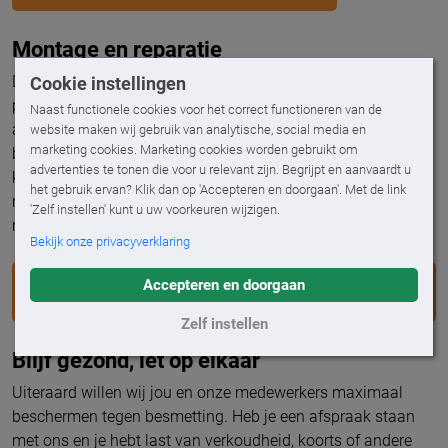
Montage en reparatie
De meeste werkzaamheden kunnen wij uitvoeren zonder
Cookie instellingen
persoonlijk contact of met inachtneming van een minimale
Naast functionele cookies voor het correct functioneren van de
afstand van 1,5 meter. Bijvoorbeeld werkzaamheden aan de
website maken wij gebruik van analytische, social media en
marketing cookies. Marketing cookies worden gebruikt om
buitenkant van de woning. Moeten we toch binnen zijn? Dan
advertenties te tonen die voor u relevant zijn. Begrijpt en aanvaardt u
kunnen we afstemmen om de werkzaamheden uit te voeren
het gebruik ervan? Klik dan op 'Accepteren en doorgaan'. Met de link
met de inachtneming van een minimale afstand van 1,5
'Zelf instellen' kunt u uw voorkeuren wijzigen.
meter.
Bekijk onze privacyverklaring
BEKIJK HIER HET CORONA PROTOCOL VAN ONZE
Accepteren en doorgaan
MONTEURS
Zelf instellen
Blijf gezond, let op elkaar
Uiteraard willen wij jou en onze medewerkers maximaal
beschermen tegen besmetting. Heb je een afspraak staan
met ons en je hebt last van verkoudheid, koorts of andere