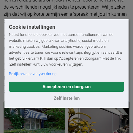
de verschillende mogelijkheden te presenteren. Wil je zeker
zijn dat wij op korte termijn een afspraak met jou in kunnen
plannen? Neem dan zo snel mogelijk
contact met ons op
!
Cookie instellingen
3. Als de zon schijnt, zit jij prima
Naast functionele cookies voor het correct functioneren van de
website maken wij gebruik van analytische, social media en
marketing cookies. Marketing cookies worden gebruikt om
In het begin van het jaar kun je rekenen op levering binnen
advertenties te tonen die voor u relevant zijn. Begrijpt en aanvaardt u
enkele weken. Bij de eerste zonnestralen van het jaar, kun jij
het gebruik ervan? Klik dan op 'Accepteren en doorgaan'. Met de link
al lekker van de schaduw genieten op je terras of
'Zelf instellen' kunt u uw voorkeuren wijzigen.
balkon.
Bovendien profiteer je nog vaak van de “oude”
Bekijk onze privacyverklaring
prijzen
: de prijzen van het jaar ervoor. De meeste
zonweringproducten krijgen in maart een nieuwe prijs. Die
Accepteren en doorgaan
prijsverhoging blijf jij voor. Ook dat is mooi meegenomen!
Zelf instellen