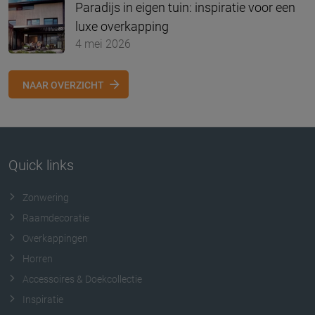
Paradijs in eigen tuin: inspiratie voor een
luxe overkapping
4 mei 2026
NAAR OVERZICHT
Quick links
Zonwering
Raamdecoratie
Overkappingen
Horren
Accessoires & Doekcollectie
Inspiratie