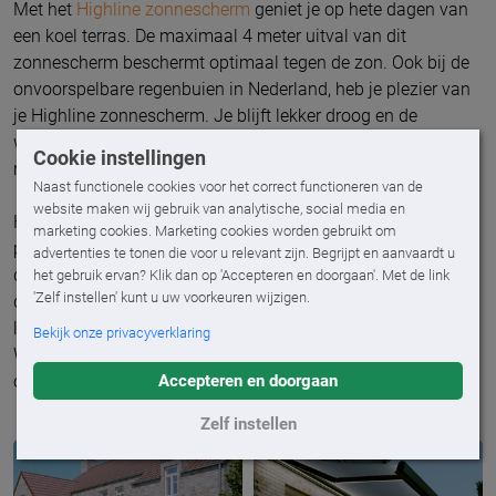
Met het
Highline zonnescherm
geniet je op hete dagen van
een koel terras. De maximaal 4 meter uitval van dit
zonnescherm beschermt optimaal tegen de zon. Ook bij de
onvoorspelbare regenbuien in Nederland, heb je plezier van
je Highline zonnescherm. Je blijft lekker droog en de
waterafvoer in de voorlijst zorgt ervoor dat het regenwater
Cookie instellingen
niet kan ophopen.
Naast functionele cookies voor het correct functioneren van de
website maken wij gebruik van analytische, social media en
Het Highline zonnescherm is geschikt voor gevel- en
marketing cookies. Marketing cookies worden gebruikt om
plafondmontage. Dit op maat gemaakte zonnescherm is
advertenties te tonen die voor u relevant zijn. Begrijpt en aanvaardt u
dus ook toe te passen op een balkon. Maak het helemaal af
het gebruik ervan? Klik dan op 'Accepteren en doorgaan'. Met de link
'Zelf instellen' kunt u uw voorkeuren wijzigen.
door een elektrische volant toe te voegen. Bij een
laagstaande zon heb je dan geen last van zon in je ogen.
Bekijk onze privacyverklaring
Wanneer de zon weg is rol je de volant zo weer in met 1 klik
op de knop.
Accepteren en doorgaan
Zelf instellen