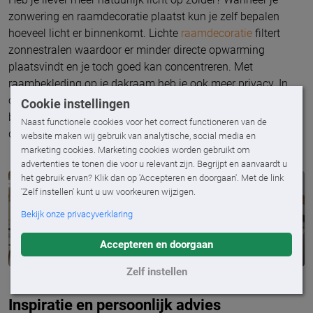
zonwering en raamdecoratie plaatst kun je zelf bepalen
hoeveel licht er binnenkomt. Lichte
raamdecoratie
filtert
zonnestralen waardoor er minder directe opwarming
plaatsvindt en je toch goed kan concentreren. Met
raambekleding op je dakraam heb je ook meer privacy. In
onze ruime doekcollectie springt er altijd wel eentje uit die
Cookie instellingen
bij jouw stijl past, of dit nu minimalistisch is of geïnspireerd
Naast functionele cookies voor het correct functioneren van de
door kleurrijke dessins uit verre landen.
website maken wij gebruik van analytische, social media en
marketing cookies. Marketing cookies worden gebruikt om
advertenties te tonen die voor u relevant zijn. Begrijpt en aanvaardt u
het gebruik ervan? Klik dan op 'Accepteren en doorgaan'. Met de link
'Zelf instellen' kunt u uw voorkeuren wijzigen.
Bekijk onze privacyverklaring
Accepteren en doorgaan
Zelf instellen
Inspiratie en persoonlijk advies