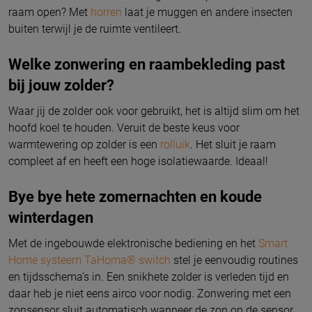
raam open? Met
horren
laat je muggen en andere insecten
buiten terwijl je de ruimte ventileert.
Welke zonwering en raambekleding past
bij jouw zolder?
Waar jij de zolder ook voor gebruikt, het is altijd slim om het
hoofd koel te houden. Veruit de beste keus voor
warmtewering op zolder is een
rolluik
. Het sluit je raam
compleet af en heeft een hoge isolatiewaarde. Ideaal!
Bye bye hete zomernachten en koude
winterdagen
Met de ingebouwde elektronische bediening en het
Smart
Home systeem TaHoma® switch
stel je eenvoudig routines
en tijdsschema’s in. Een snikhete zolder is verleden tijd en
daar heb je niet eens airco voor nodig. Zonwering met een
zonsensor sluit automatisch wanneer de zon op de sensor