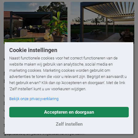
Cookie instellingen
Naast functionele cookies voor het correct functioneren van de
Vergroot je woonruimte
website maken wij gebruik van analytische, social media en
marketing cookies. Marketing cookies worden gebruikt om
Met een
terrasoverkapping
kun je niet alleen lekker lang
advertenties te tonen die voor u relevant zijn. Begrijpt en aanvaardt u
buiten zitten, je vergroot ook meteen je woonruimte op een
het gebruik ervan? Klik dan op 'Accepteren en doorgaan'. Met de link
stijlvolle manier. Zeg maar ‘ja’ tegen vrienden die langs
'Zelf instellen' kunt u uw voorkeuren wijzigen.
willen komen, diners met familie of een barbecue met je
Bekijk onze privacyverklaring
buren. Je kunt kiezen voor een open terrasoverkapping, of
voor extra glazen wanden. Zo maak je er een
tuinkamer
van
Accepteren en doorgaan
waar je écht het hele jaar kunt vertoeven. De
Zelf instellen
terrasoverkappingen kunnen direct aan je woning worden
geplaatst, of juist vrijstaand in je tuin.