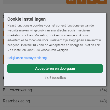
Geplaatst op 7 maart 2023
Cookie instellingen
Buitenzonwering
Raambekleding
Naast functionele cookies voor het correct functioneren van de
website maken wij gebruik van analytische, social media en
Duurzaamheid & energiebesparing
marketing cookies. Marketing cookies worden gebruikt om
advertenties te tonen die voor u relevant zijn. Begrijpt en aanvaardt u
(Automatische) besturing
het gebruik ervan? Klik dan op 'Accepteren en doorgaan'. Met de link
'Zelf instellen' kunt u uw voorkeuren wijzigen.
Bekijk onze privacyverklaring
NAAR OVERZICHT
Accepteren en doorgaan
Categorieën
Zelf instellen
Buitenzonwering
(64)
Raambekleding
(43)