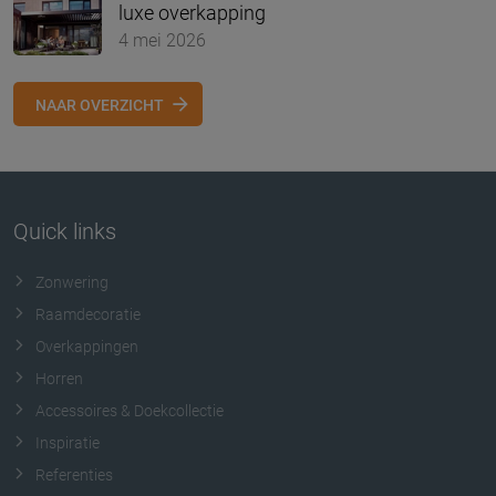
luxe overkapping
4 mei 2026
NAAR OVERZICHT
Quick links
Zonwering
Raamdecoratie
Overkappingen
Horren
Accessoires & Doekcollectie
Inspiratie
Referenties