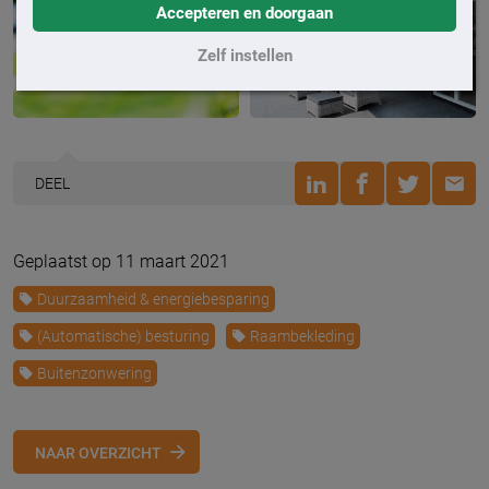
Accepteren en doorgaan
Zelf instellen
DEEL
Geplaatst op 11 maart 2021
Duurzaamheid & energiebesparing
(Automatische) besturing
Raambekleding
Buitenzonwering
NAAR OVERZICHT