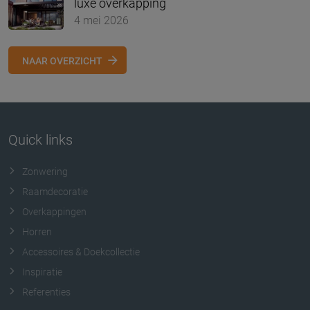
luxe overkapping
4 mei 2026
NAAR OVERZICHT
Quick links
Zonwering
Raamdecoratie
Overkappingen
Horren
Accessoires & Doekcollectie
Inspiratie
Referenties