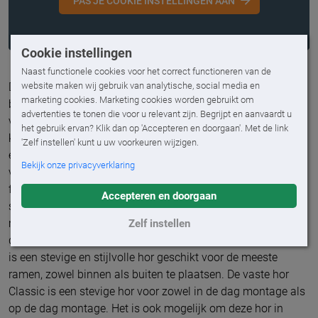
PAS JE COOKIE INSTELLINGEN AAN
Cookie instellingen
Naast functionele cookies voor het correct functioneren van de
website maken wij gebruik van analytische, social media en
De op maat gemaakte
Luxaflex® Vaste Hor en Inzethor
marketing cookies. Marketing cookies worden gebruikt om
bedekken jouw raam het hele jaar door. Heerlijk genieten
advertenties te tonen die voor u relevant zijn. Begrijpt en aanvaardt u
van de frisse lucht in je huis en minder ongedierte! Je kunt
het gebruik ervan? Klik dan op 'Accepteren en doorgaan'. Met de link
kiezen uit de Inzethor Flex, Inzethor Classic, Vaste hor Plus
'Zelf instellen' kunt u uw voorkeuren wijzigen.
en Vaste hor Classic. De Inzethor Flex is geschikt voor
Bekijk onze privacyverklaring
vrijwel ieder draaikiepraam dankzij de dunne kunststof
flens. De montage gebeurt met klemveren, dus zonder te
Accepteren en doorgaan
schroeven. De Inzethor Classic laat zich eenvoudig
monteren door onze vakspecialist, deze hor is geschikt voor
Zelf instellen
draaikiepramen met smalle dagopening. De vaste hor Plus
is een stevige en stijlvolle hor geschikt voor de meeste
ramen, zowel binnen als buiten te plaatsen. De vaste hor
Classic is een stevige hor voor zowel in de dag montage als
op de dag montage. Het is ook mogelijk om deze hor in