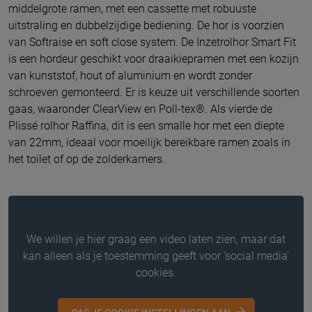
middelgrote ramen, met een cassette met robuuste
uitstraling en dubbelzijdige bediening. De hor is voorzien
van Softraise en soft close system. De Inzetrolhor Smart Fit
is een hordeur geschikt voor draaikiepramen met een kozijn
van kunststof, hout of aluminium en wordt zonder
schroeven gemonteerd. Er is keuze uit verschillende soorten
gaas, waaronder ClearView en Poll-tex®. Als vierde de
Plissé rolhor Raffina, dit is een smalle hor met een diepte
van 22mm, ideaal voor moeilijk bereikbare ramen zoals in
het toilet of op de zolderkamers.
We willen je hier graag een video laten zien, maar dat
kan alleen als je toestemming geeft voor 'social media'
cookies.