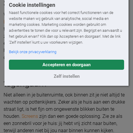
Slim huis, slimme tuin
Cookie instellingen
Naast functionele cookies voor het correct functioneren van de
Wil je het jezelf nog makkelijker maken? Met onze
slimme
website maken wij gebruik van analytische, social media en
bedieningsopties
wordt het nog eenvoudiger om je privacy
marketing cookies. Marketing cookies worden gebruikt om
te waarborgen. Via je smartphone of tablet bedien je je
advertenties te tonen die voor u relevant zijn. Begrijpt en aanvaardt u
zonwering op afstand, stel je tijdschema’s in en zorg je
het gebruik ervan? Klik dan op 'Accepteren en doorgaan'. Met de link
'Zelf instellen' kunt u uw voorkeuren wijzigen.
ervoor dat je altijd de juiste hoeveelheid schaduw en privacy
hebt. Zo geniet je van maximaal comfort, zonder dat je er
Bekijk onze privacyverklaring
omkijken naar hebt.
Accepteren en doorgaan
Inkijk van buiten naar binnen ook
Zelf instellen
tegengaan?
Niet alleen in je buitenruimte, ook binnen zit je niet altijd te
wachten op pottenkijkers. Zeker als je huis aan een drukke
straat ligt, is het fijn om ongewenste blikken buiten te
houden.
Screens
zijn dan een goede oplossing. Zie ze als
een zonnebril voor je huis: jij hebt vrij zicht naar buiten,
terwijl anderen niet bij jou naar binnen kunnen kijken.