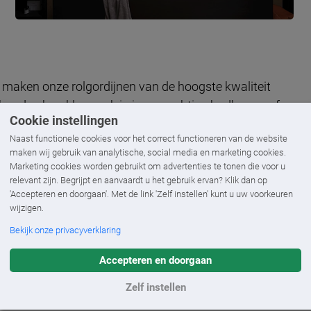
 We maken onze rolgordijnen van de hoogste kwaliteit
ehouden hun kleur, ook in jouw vochtige badkamer of
Cookie instellingen
biance rolgordijn
is een echte basic die het altijd goed
Naast functionele cookies voor het correct functioneren van de website
agen stof die voorzien zijn van transparante en niet-
maken wij gebruik van analytische, social media en marketing cookies.
baar van het merk Luxaflex®. Daarnaast heeft
Marketing cookies worden gebruikt om advertenties te tonen die voor u
ordijnen: de
Luxaflex® LightLine Rolgordijn
. Dit type
relevant zijn. Begrijpt en aanvaardt u het gebruik ervan? Klik dan op
'Accepteren en doorgaan'. Met de link 'Zelf instellen' kunt u uw voorkeuren
d wel een thema dat bij jouw interieur past.
wijzigen.
Bekijk onze privacyverklaring
Accepteren en doorgaan
ijwel alle uitvoeringen zijn mogelijk en voor ieder
Ambiance Plisségordijn
en de
Luxaflex® Plissé
Zelf instellen
e. Bovendien kunnen we het gordijn voorzien van