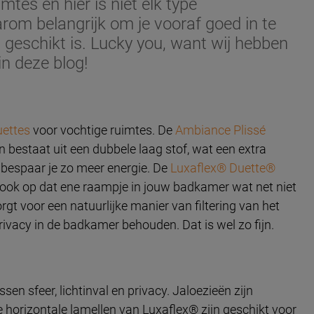
tes en hier is niet elk type
rom belangrijk om je vooraf goed in te
 geschikt is. Lucky you, want wij hebben
in deze blog!
ettes
voor vochtige ruimtes. De
Ambiance Plissé
jn bestaat uit een dubbele laag stof, wat een extra
r bespaar je zo meer energie. De
Luxaflex® Duette®
s ook op dat ene raampje in jouw badkamer wat net niet
gt voor een natuurlijke manier van filtering van het
privacy in de badkamer behouden. Dat is wel zo fijn.
en sfeer, lichtinval en privacy. Jaloezieën zijn
e horizontale lamellen van Luxaflex® zijn geschikt voor