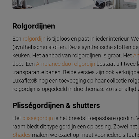
Rolgordijnen
Een
rolgordijn
is tijdloos en past in ieder interieur.
(synthetische) stoffen. Deze synthetische stoffen b
keuken. Het aanbod van rolgordijnen is groot. Het
Am
doet. Een
Ambiance duo rolgordijn
bestaat uit twee l
transparante banen. Beide versies zijn ook verkrijg
Luxaflex® nog een toevoeging op haar collectie rolg
rolgordijn is opgedeeld in drie thema’s. Zo is er altij
Plisségordijnen & shutters
Het
plisségordijn
is het breedst toepasbare gordijn. Vr
raam biedt dit type gordijn een oplossing. Zowel het
Shades
maken we exact op maat voor iedere situati