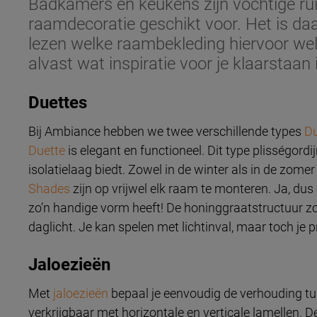
Badkamers en keukens zijn vochtige ruim
raamdecoratie geschikt voor. Het is daa
lezen welke raambekleding hiervoor wel
alvast wat inspiratie voor je klaarstaan 
Duettes
Bij Ambiance hebben we twee verschillende types
Du
Duette
is elegant en functioneel. Dit type plisségordi
isolatielaag biedt. Zowel in de winter als in de zome
Shades
zijn op vrijwel elk raam te monteren. Ja, du
zo’n handige vorm heeft! De honinggraatstructuur zor
daglicht. Je kan spelen met lichtinval, maar toch je 
Jaloezieën
Met
jaloezieën
bepaal je eenvoudig de verhouding tuss
verkrijgbaar met horizontale en verticale lamellen. D